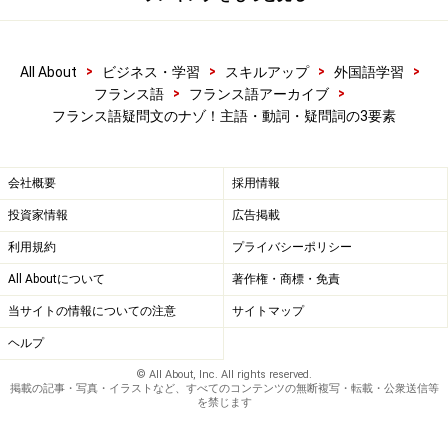
それでは、国籍に関する問いについてみてみましょう。
まずは、ボキャブラリーとしては、間違えられやすい国
>
>
>
>
籍も含めて
japonais
（ジャポネ/日本人男性）/
All About
ビジネス・学習
スキルアップ
外国語学習
>
>
フランス語
フランス語アーカイブ
japonaise
（ジャポネーズ/日本人女性）、
chinois
（シノ
フランス語疑問文のナゾ！主語・動詞・疑問詞の3要素
ワ/中国人男性）/
chinoise
（シノワーズ/中国人女性）、
coréen
（コレアン/韓国人男性）/
coréenne
（コレエン
ヌ/韓国人女性）の３カ国を押さえてください。
会社概要
採用情報
投資家情報
広告掲載
次に疑問文を作っていきますが、「あなたは～です」と
利用規約
プライバシーポリシー
いう表現は、フランス語では
vous êtes
～
（ヴゼット）
All Aboutについて
著作権・商標・免責
を使いますが、疑問文になると前ページの例のようにや
当サイトの情報についての注意
サイトマップ
はり３つのパターンが出てくる可能性があります。
ヘルプ
© All About, Inc. All rights reserved.
掲載の記事・写真・イラストなど、すべてのコンテンツの無断複写・転載・公衆送信等
を禁じます
疑問詞のない疑問文の作り方