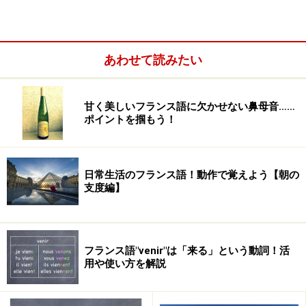
あわせて読みたい
甘く美しいフランス語に欠かせない鼻母音……
ポイントを掴もう！
名前だけでも結構大変！
日常生活のフランス語！動作で覚えよう【朝の
支度編】
自分の名前を言う
Je m'appelle ～
（ジュ マペール／私
の名前は～です）は、最初に習うだけあってかなり定着
率の高い表現です。しかしながら、相手に名前を聞く表
フランス語"venir"は「来る」という動詞！活
現である
Vous vous appelez comment ?
（ヴ ヴザプ
用や使い方を解説
レ コマン）となると、話は少しややこしくなります。