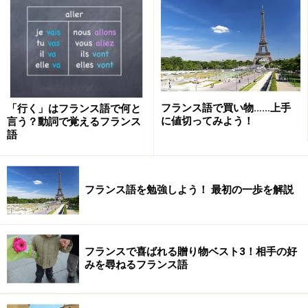
Vous vous appelez comment ?は、「あなた」を意味する
主語（人称代名詞）
のvous、s'appeler (～という名前で
ある）という（代名）動詞が主語にあわせて活用した形
であるvous appelez、そして「どのように」という意味
の
疑問詞
commentで成り立っています。つまり、
主語
と
動詞
と
疑問詞
という３つの要素からなる疑問文であるわ
フランス語で買い物……上手
「行く」はフランス語で何と
に値切ってみよう！
言う？動詞で覚えるフランス
けですが、フランス語では、こうした疑問詞を伴う疑問
語
文の作り方にはいくつかのパターンがあります。
フランス語を勉強しよう！ 最初の一歩を解説
疑問詞のある疑問文３つのパターンのつく
り方
それでは、「あなたのお名前は？」という名前を聞く表
フランスで喜ばれる贈り物ベスト3！相手の好
みを尋ねるフランス語
現を例にとって、疑問詞を含む疑問文の作り方パターン
をみてみましょう。通常は、以下のように３つの表現パ
ターンがあり、１→３にすすむにつれて丁寧さが増すと