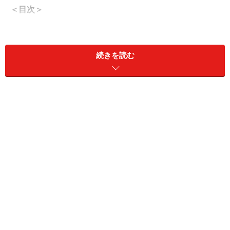
＜目次＞
最初に習うのに答えられないこの表現！フランス語
疑問文の作り方
続きを読む
疑問詞のある疑問文３つのパターンのつくり方
必要な表現とパターンを覚えて、国籍の質問にバッ
チリ対応！
疑問詞のない疑問文の作り方
最初に習うのに答えられないこの表現！フ
ランス語疑問文の作り方