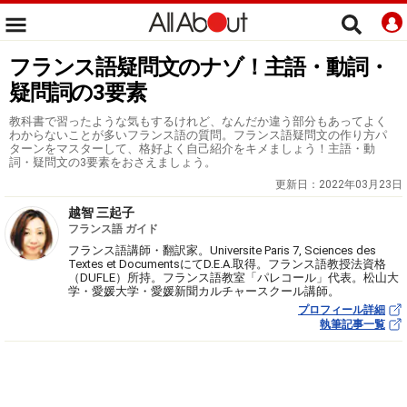
フランス語疑問文のナゾ！主語・動詞・
疑問詞の3要素
教科書で習ったような気もするけれど、なんだか違う部分もあってよく
わからないことが多いフランス語の質問。フランス語疑問文の作り方パ
ターンをマスターして、格好よく自己紹介をキメましょう！主語・動
詞・疑問文の3要素をおさえましょう。
更新日：
2022年03月23日
越智 三起子
フランス語 ガイド
フランス語講師・翻訳家。Universite Paris 7, Sciences des
Textes et DocumentsにてD.E.A.取得。フランス語教授法資格
（DUFLE）所持。フランス語教室「パレコール」代表。松山大
学・愛媛大学・愛媛新聞カルチャースクール講師。
プロフィール詳細
執筆記事一覧