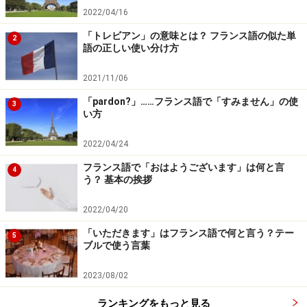
2022/04/16
も見受けられるのでなかなか大変です。
「トレビアン」の意味とは？ フランス語の似た単
2
語の正しい使い分け方
さらに、この表現の前後に習うことが多い
Comment
allez-vous ?
（コマンタレ ヴ／お元気ですか？）の問
2021/11/06
いと混同してしまう方もかなりの数にのぼります。答え
「pardon?」……フランス語で「すみません」の使
3
い方
られないと、「私はこんなこともわからないのか…」と
がっかりしてしまいがちですが、実は何度も応答練習が
2022/04/24
必要なのがこの表現なのです。
フランス語で「おはようございます」は何と言
4
う？ 基本の挨拶
必要な表現とパターンを覚えて、国籍の質
2022/04/20
問にバッチリ対応！
「いただきます」はフランス語で何と言う？テー
5
ブルで使う言葉
2023/08/02
どのパターンの疑問文でも答えられる？
ランキングをもっと見る