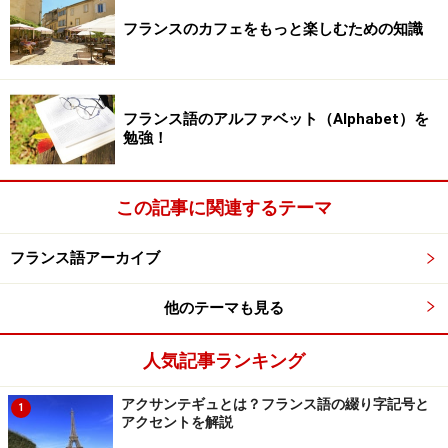
されています。
フランスのカフェをもっと楽しむための知識
1.主語＋動詞＋疑問詞？
Vous vous appelez comment ?
フランス語のアルファベット（Alphabet）を
勉強！
2.疑問詞＋est-ce que（エスク）+主語＋動詞？
Comment est-ce que vous appelez-vous ?（コマン エ
スク ヴザプレヴ）
この記事に関連するテーマ
3.疑問詞+動詞＋主語？
Comment vous appelez-vous ?（コマン ヴザプレ
フランス語アーカイブ
ヴ）
他のテーマも見る
つまり、自分から名を名乗るだけなら問題ないのです
人気記事ランキング
が、相手から名前を聞かれて返事をする場合は、1,2,3の
どの表現がくるかわからないため、自分の教科書に出て
アクサンテギュとは？フランス語の綴り字記号と
1
きたり、聞き慣れている表現でない場合確実に返答に迷
アクセントを解説
います。また、口語では「疑問詞＋主語＋動詞」の語順