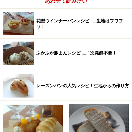
あわせて読みたい
卵
24g
花型ウインナーパンレシピ……生地はフワフ
水
106g
ワ！
ふかふか豚まんレシピ……1次発酵不要！
レーズンパンの人気レシピ！生地からの作り方
■
フィリングの材料
桜あん
250g（1つ30g～35g）