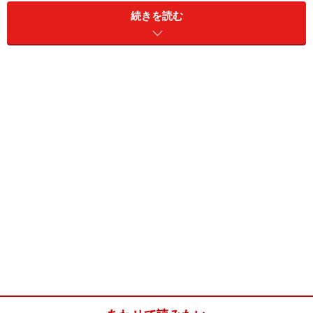
続きを読む
桜あんのねじりパン(8個分)
■
桜あんのねじりパン
強力粉
200g
ドライイースト
4g
砂糖
24g
塩
3g
スキムミルク
10g
無塩バター
20g