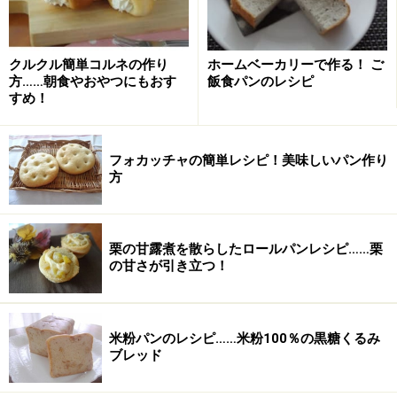
桜あんのねじりパンの作り方・手順
クルクル簡単コルネの作り
ホームベーカリーで作る！ ご
方……朝食やおやつにもおす
飯食パンのレシピ
■
生地を作る
すめ！
生地をこねる～発酵終了
1
「基本の丸パン」
の工程を参考に1次発酵までを終え
フォカッチャの簡単レシピ！美味しいパン作り
る。
方
栗の甘露煮を散らしたロールパンレシピ……栗
の甘さが引き立つ！
米粉パンのレシピ……米粉100％の黒糖くるみ
ブレッド