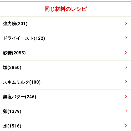
3
同じ材料のレシピ
生地を二つに折り、閉じ目を隠すようにもう一度二つ折
りにします。これを数回繰り返し、表面をきれいに整え
強力粉(201)
ていきます。
ドライイースト(122)
砂糖(2055)
塩(2850)
スキムミルク(100)
無塩バター(246)
卵(1379)
水(1516)