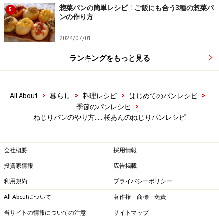
惣菜パンの簡単レシピ！ご飯にも合う3種の惣菜パ
5
ンの作り方
2024/07/01
ランキングをもっと見る
>
>
>
>
All About
暮らし
料理レシピ
はじめてのパンレシピ
>
季節のパンレシピ
ねじりパンのやり方……桜あんのねじりパンレシピ
■
ベンチタイム
会社概要
採用情報
生地を休ませる
5
投資家情報
広告掲載
大き目のタッパなどに布を敷き、丸めた生地を置いて15
利用規約
プライバシーポリシー
分程度休ませます。乾燥しないように気をつけましょ
All Aboutについて
著作権・商標・免責
う。
当サイトの情報についての注意
サイトマップ