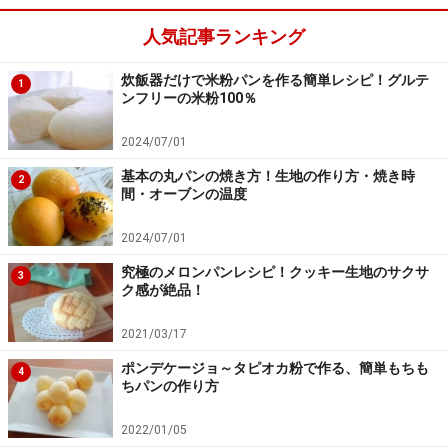
人気記事ランキング
炊飯器だけで米粉パンを作る簡単レシピ！グルテ
1
ンフリーの米粉100％
生地を丸める
4
2024/07/01
片手で生地を軽く握り、クルクルと円を書くように左回
基本の丸パンの焼き方！生地の作り方・焼き時
2
間・オーブンの温度
りに手を動かし、生地を丸めていきます。その際、綴じ
目が必ず下になるよう気をつけましょう。
2024/07/01
究極のメロンパンレシピ！クッキー生地のサクサ
3
ク感が絶品！
2021/03/17
ポンデケージョ～タピオカ粉で作る、簡単もちも
4
ちパンの作り方
2022/01/05