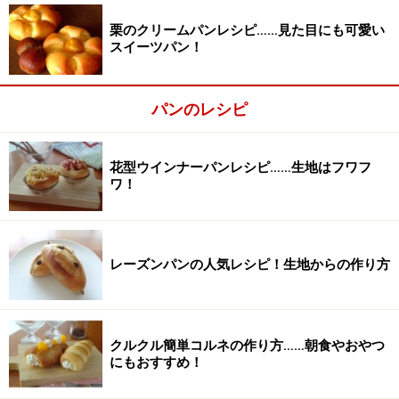
栗のクリームパンレシピ……見た目にも可愛い
スイーツパン！
パンのレシピ
花型ウインナーパンレシピ……生地はフワフ
ワ！
■
分割・丸め
分割をする
2
レーズンパンの人気レシピ！生地からの作り方
発酵完了した生地を計量し、8個に分割します。
その際、スケッパーで生地をいためないように気をつけ
ましょう。
クルクル簡単コルネの作り方……朝食やおやつ
にもおすすめ！