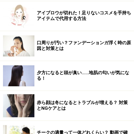
※記事内容は執筆時点のものです。最新の内容をご確認くださ
い。
アイブロウが切れた！足りないコスメを手持ち
※個人の体質、また、誤った方法による実践に起因して肌荒れや
アイテムで代用する方法
不調を引き起こす場合があります。実践の際には、必ず自身の体
質及び健康状態を十分に考慮し、正しい方法で行ってください。
また、全ての方への有効性を保証するものではありません。
口周りが汚い？ファンデーションガ浮く時の原
因と対策とは
次のページへ
1
/
3
夕方になると頭が臭い……地肌の匂いが気にな
る！
赤ら顔は冬になるとトラブルが増える？ 対策
とNGケアとは
チークの適量って一体どれくらい？ 動画で確