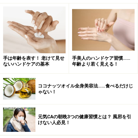
基礎体温表で何がわかる？
女性ホルモンである卵胞ホルモン・黄体ホルモンのバラ
ンスが崩れていたら、基礎体温のグラフが一相性のグラ
手は年齢を表す！ 老けて見せ
手美人のハンドケア習慣……
フになったり、低温相と高温相が極端に長かったり短か
ないハンドケアの基本
年齢より若く見える！
ったりします。
ココナッツオイル全身美容法……食べるだけじ
もしも、グラフをつけてみて一相性になるようであれ
ゃない！
ば、測定方法が間違っていない場合には、必ず婦人科を
受診するようにしましょう。何か怖い病気が隠れている
可能性もありますし、きちんと生理が来ていても、「無
元気CAの朝晩3つの健康習慣とは？ 風邪を引
排卵月経」といって、排卵を伴わない出血を起こしてい
けない人必見！
る可能性があります。無排卵月経が続くと、将来的に不