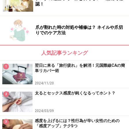
認！
爪が割れた時の対処や補修は？ ネイルや爪切
りでのケア方法
人気記事ランキング
翌日に来る「旅行疲れ」を解消！元国際線CAの簡
1
単リカバー術
2024/11/20
太るとセックス感度が鈍くなるってホント？
2
2024/03/09
感度を上げるには？性行為が辛い女性のための
3
「感度アップ」テク5つ