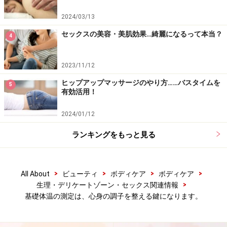
2024/03/13
セックスの美容・美肌効果…綺麗になるって本当？
4
2023/11/12
ヒップアップマッサージのやり方……バスタイムを
5
有効活用！
2024/01/12
ランキングをもっと見る
>
>
>
>
All About
ビューティ
ボディケア
ボディケア
>
生理・デリケートゾーン・セックス関連情報
基礎体温の測定は、心身の調子を整える鍵になります。