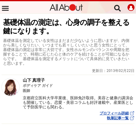
基礎体温の測定は、心身の調子を整える
鍵になります。
基礎体温を測定している女性はまだまだ少ないように思いますが、内側
から美しくなりたい、いつまでも若々しくいたいと思う女性にとって、
基礎体温の測定は非常に大切です。女性ホルモンのバランスや周期を把
握することで、時期に応じた心と体のケアを続けることが可能になるか
らです。 基礎体温を測定するメリットについて具体的に見ていきたい
と思います。
更新日：
2013年02月22日
山下 真理子
ボディケア ガイド
医師
京都府立医科大学卒業後、医師免許取得。美容と健康の講演会
も開催している。恋愛・美容コラムも好評連載中。産業医とし
て予防医学にも関わる。
プロフィール詳細
執筆記事一覧