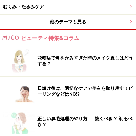
むくみ・たるみケア
女性ホルモンの周期と美肌は、密接な関係があります。
肌の代謝を上げて美肌を保ちやすい「卵胞期」（生理後
他のテーマも見る
～排卵までの期間）より、肌トラブルを起こしやすい
「黄体期」（排卵～次の生理までの期間）のほうが、よ
ビューティ特集&コラム
り丁寧なケアが必要とされたりします。また、ホルモン
バランスが崩れてしまっている場合は、周期にかかわら
花粉症で鼻をかみすぎた時のメイク直しはどう
ず、さまざまなアプローチのスキンケアも成果が出にく
する？
かったりします。
自分自身の女性ホルモンの周期を把握するためにも、基
日焼け後は、適切なケアで美白を取り戻す！ピ
礎体温を毎日測定してグラフ化しておくことは、非常に
ーリングなどはNG!?
大切です。女性ホルモンの周期に合わせて、どんなスキ
ンケアをしたらいいのかがはっきりわかるようになるか
正しい鼻毛処理のやり方……抜くべき？ 剃るべ
らです。
き？