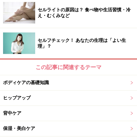
妊症になってしまう可能性もあります。
セルライトの原因は？ 食べ物や生活習慣・冷
え・むくみなど
このように、基礎体温をきっちり測定すると、女性ホル
モンの分泌のサイクルや排卵のサイクルが正確にわかる
ようになります。排卵の時期がわかるので、妊娠を希望
セルフチェック！ あなたの生理は「よい生
している女性であればもちろん、そうではない女性で
理」？
も、基礎体温のグラフをつけることで、実は、さまざま
なメリットがあるのです。
この記事に関連するテーマ
まず、女性ホルモンのバランスを知ることができるとい
ボディケアの基礎知識
う点。女性ホルモンの動きは、私たち女性の体と心に、
大きく影響します。生理前にイライラしたり憂鬱な気分
ヒップアップ
になったりする経験のある女性もたくさんいるでしょ
う。また、女性ホルモンのバランスによって、肌の美し
背中ケア
さや新陳代謝、女性らしい体のラインなどもかわってき
保湿・美白ケア
ます。