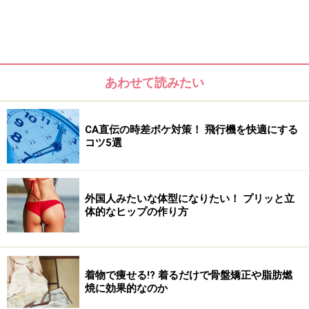
う時期で、卵胞ホルモンが分泌されている時期です。通
常14～17日続きます。体温が急に下がる「排卵期」を境
として、高温相に突入します。高温相は「黄体期」とい
う時期で、黄体ホルモンがさかんに分泌されている時期
あわせて読みたい
です。通常は12日続きます。高温相が終わると、月経が
はじまり、個人差はありますが、通常5日前後持続しま
す。
CA直伝の時差ボケ対策！ 飛行機を快適にする
コツ5選
外国人みたいな体型になりたい！ プリッと立
体的なヒップの作り方
着物で痩せる!? 着るだけで骨盤矯正や脂肪燃
焼に効果的なのか