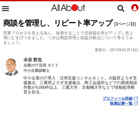
商談を管理し、リピート率アップ
(3ページ目)
営業プロセスを見える化し、改善することで見積提出率がアップし売上
増にむすびつきました。つぎは商談管理と損益分岐点について考えてみ
ましょう。
更新日：
2013年02月10日
水谷 哲也
企業のIT活用 ガイド
中小企業診断士
中小企業のIT導入・活用支援コンサルタント。大阪府よろず支
援拠点、三重県よろず支援拠点、商工会議所などでの累積相談
件数が5,000件以上。三重大学、京都橘大学などで情報処理教
育を担当。
プロフィール詳細
執筆記事一覧