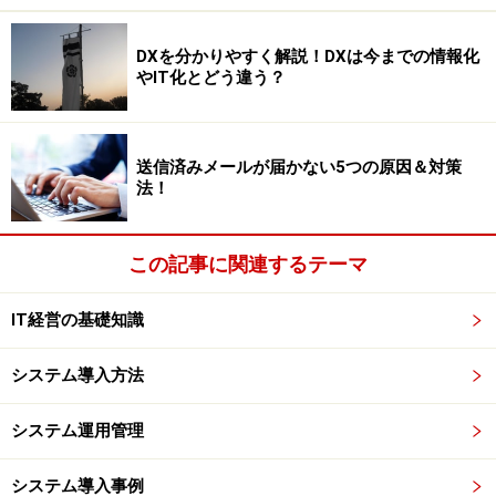
は会社名、所属部署、名前、メールアドレス、会社の
URLを記載。所属部署の電話番号やFAX番号を入れメー
DXを分かりやすく解説！DXは今までの情報化
ル以外の連絡手段を記載しておくと、相手はメールを見
やIT化とどう違う？
るだけで電話のアクションを起こせます。ただし、長い
署名は迷惑ですので多くても4、5行にまとめます。1行
目には本文と署名の違いが分かるように区切り線をいれ
送信済みメールが届かない5つの原因＆対策
法！
ましょう。また難しい名前は読み方を補います。
■署名例
この記事に関連するテーマ
--------------------------------------------------------
株式会社ABC 資材部第1課 水谷 哲也（みずたに て
IT経営の基礎知識
つや）
システム導入方法
TEL: 000-1111-2222 FAX: 000-1111-3333
E-Mail: mizutani@abc.co.jp
システム運用管理
URL: http://abc.co.jp/
システム導入事例