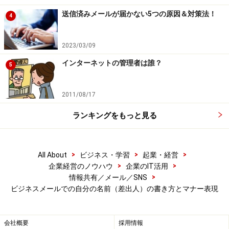
は、私が実際に使っている署名です。
送信済みメールが届かない5つの原因＆対策法！
4
◆Mizutani IT Supprt
2023/03/09
―――――――――――――――――――――――
御社のIT導入・活用を支援します！ 水谷IT支援事務
インターネットの管理者は誰？
5
所・所長 水谷 哲也
http://www.mizutani-its.com/
2011/08/17
AllAbout「企業のIT活用」
ランキングをもっと見る
http://allabout.co.jp/gm/gt/447/
――――――――――――――――――――――― ◆Mizutani IT
Supprt
>
>
>
All About
ビジネス・学習
起業・経営
>
>
企業経営のノウハウ
企業のIT活用
>
情報共有／メール／SNS
ビジネスメールの差出人は「会社＋自分の
ビジネスメールでの自分の名前（差出人）の書き方とマナー表現
名前」で設定
会社概要
採用情報