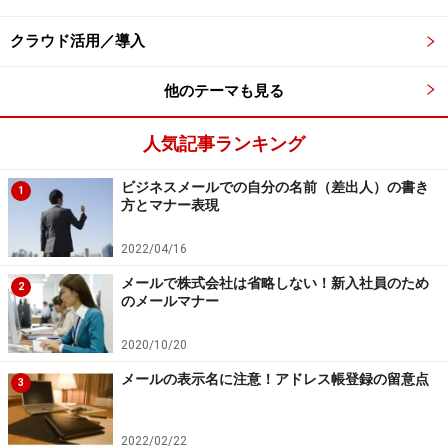
電子メールアドレスやURLを署名に入れる場合は
「URL: http://abc.co.jp/」と「URL:」の間に半角もしく
クラウド活用／導入
は全角の空白を1文字以上入れてください。署名にURLが
他のテーマも見る
あるとクリックするだけで、ホームページが表示されま
す。間に空白がないと「URL:」もホームページアドレス
人気記事ランキング
の一部と認識されてしまい、ホームページが見つからな
くなってしまいます。これはメール本文も同じ。メール
ビジネスメールでの自分の名前（差出人）の書き
1
文章に相手に見てもらおうと「株式会社
方とマナー表現
ABC(http://abc.co.jp/)」と書く人がいますが表示されま
2022/04/16
せん。
メールで株式会社は省略しない！新入社員のため
2
のメールマナー
■キャンペーンなどの宣伝も加えよう
署名には部門や会社で取り組んでいるキャンペーンなど
2020/10/20
の記載がおすすめです。新人らしく若々しいキャッチフ
メールの表示名に注意！アドレス帳登録の留意点
3
レーズをつけるのもよいでしょう。キャンペーンが終了
したらくれぐれも署名の修正を忘れないように。下記
2022/02/22