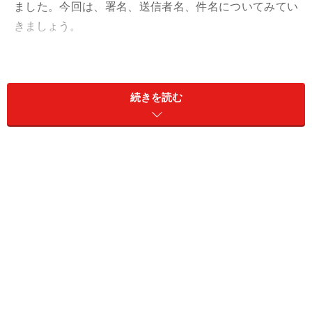
ました。今回は、署名、送信者名、件名についてみてい
きましょう。
＜メールの署名と送信者名の書き方！ビジネスメールの
マナー 目次＞
続きを読む
ビジネスメールには署名をつけるのが基本
ビジネスメールでの自分の名前の書き方・設定方法
ビジネスメールの差出人は「会社＋自分の名前」で
設定