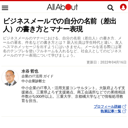
ビジネスメールでの自分の名前（差出
人）の書き方とマナー表現
ビジネスメールのマナーにおける、自分の名前（差出人）の書き方、メ
ールの署名、件名などの書き方とは？ 新入社員は学生時代と違い、友人
へスマホメッセージを出すようにはいきません。メールを送る際には署
名のテンプレを使いフルネームを入れるなど、社会人としてのビジネス
メールのマナー表現について学びましょう。
更新日：
2022年04月16日
水谷 哲也
企業のIT活用 ガイド
中小企業診断士
中小企業のIT導入・活用支援コンサルタント。大阪府よろず支
援拠点、三重県よろず支援拠点、商工会議所などでの累積相談
件数が5,000件以上。三重大学、京都橘大学などで情報処理教
育を担当。
プロフィール詳細
執筆記事一覧