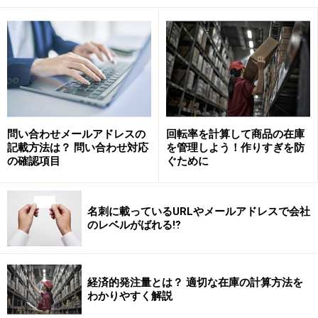
学生時代のメールに署名がついていることはまずありま
せん。携帯メールでは署名をつける習慣がありません
が、ビジネスメールでは署名をつけるのが基本。
そもそも日本のインターネットは、JUNETと呼ばれる実
問い合わせメールアドレスの
回転率を計算して商品の在庫
験ネットワークからスタートしました。参加者は大学の
記載方法は？ 問い合わせ対応
を管理しよう！作りすぎを防
先生やITベンダーのエンジニアが多く、ここから自分の
の確認項目
ぐために
所属を明らかにする署名文化が生まれました。
名刺に載っているURLやメールアドレスで会社
のレベルがばれる⁉
ビジネスメールでの自分の名前の書き方・
設定方法
経済的発注量とは？ 適切な在庫の計算方法を
まずは上司や先輩に、署名のテンプレートがないか問い
わかりやすく解説
合わせてみましょう。なければ自分で作ります。署名に