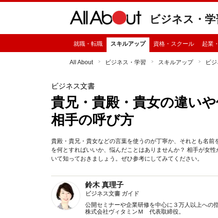
ビジネス・学
就職・転職
スキルアップ
資格・スクール
起業
All About
ビジネス・学習
スキルアップ
ビジ
ビジネス文書
貴兄・貴殿・貴女の違いや
相手の呼び方
貴殿・貴兄・貴女などの言葉を使うのが丁寧か、それとも名前
を何とすればいいか、悩んだことはありませんか？ 相手が女
いて知っておきましょう。ぜひ参考にしてみてください。
鈴木 真理子
ビジネス文書 ガイド
公開セミナーや企業研修を中心に３万人以上への
株式会社ヴィタミンＭ 代表取締役。