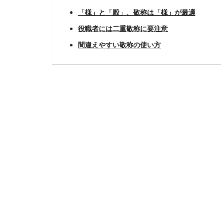
「様」と「殿」、敬称は「様」が最適
役職者には二重敬称に要注意
間違えやすい敬称の使い方