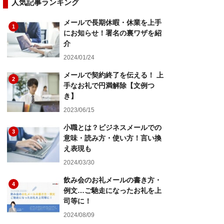
人気記事ランキング
メールで長期休暇・休業を上手
1
にお知らせ！署名の裏ワザを紹
介
2024/01/24
メールで契約終了を伝える！ 上
2
手なお礼で円満解除【文例つ
き】
2023/06/15
小職とは？ビジネスメールでの
3
意味・読み方・使い方！言い換
え表現も
2024/03/30
飲み会のお礼メールの書き方・
4
例文…ご馳走になったお礼を上
司等に！
2024/08/09