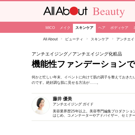
Beauty
MICO
メイク
スキンケア
ヘア
ボディケア
All About
ビューティ
スキンケア
アンチエイ
アンチエイジング
／アンチエイジング化粧品
機能性ファンデーションで
何かと忙しい年末、イベントに向けて肌の調子を整えておきた
のです。絶好調な肌に見せる方法が……。
藤井 優美
アンチエイジング ガイド
美容業界歴25年以上。美容専門編集プロダクション
はじめ、コメンテーターやアドバイザー、セミナ
エステアドバイスも行う。