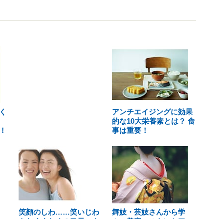
く
アンチエイジングに効果
的な10大栄養素とは？ 食
！
事は重要！
笑顔のしわ……笑いじわ
舞妓・芸妓さんから学