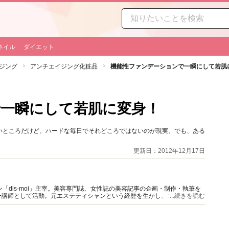
ネイル
ダイエット
ジング
アンチエイジング化粧品
機能性ファンデーションで一瞬にして若肌
一瞬にして若肌に変身！
いところだけど、ハードな毎日でそれどころではないのが現実。でも、ある
更新日：2012年12月17日
「dis-moi」主宰。美容専門誌、女性誌の美容記事の企画・制作・執筆を
ー講師として活動。元エステティシャンという経歴を生かし、コスメ開発や
...続きを読む