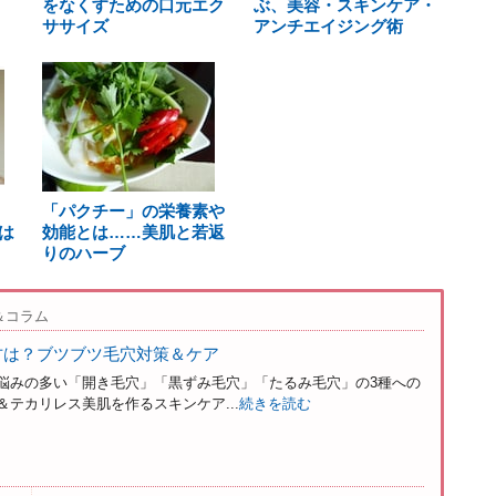
をなくすための口元エク
ぶ、美容・スキンケア・
ササイズ
アンチエイジング術
「パクチー」の栄養素や
は
効能とは……美肌と若返
りのハーブ
＆コラム
方は？ブツブツ毛穴対策＆ケア
悩みの多い「開き毛穴」「黒ずみ毛穴」「たるみ毛穴」の3種への
テカリレス美肌を作るスキンケア...
続きを読む