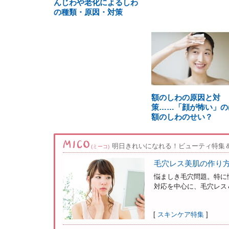
んじわや老化によるしわ
の種類・原因・対策
額のしわの原因と対
策……「顔が怖い」の
額のしわのせい？
明日きれいになれる！ビューティ特集
(ミーコ)
毛穴レス美肌の作り
悩ましき毛穴問題。特に
対応を中心に、毛穴レス＆
[
スキンケア特集
]