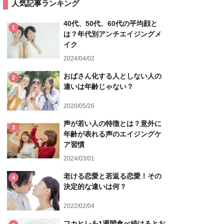
人気記事ランキング
40代、50代、60代の平均顔と
1
は？年代別アンチエイジングメ
イク
2024/04/02
おばさん化する人としない人の
2
違いは年齢じゃない？
2020/05/26
声が若い人の特徴とは？意外に
3
年齢が表れる声のエイジングケ
ア習慣
2024/03/01
老ける恋愛と若返る恋愛！その
4
決定的な違いは何？
2022/02/04
フカヒレを1週間食べ続けるとお