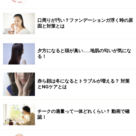
口周りが汚い？ファンデーションガ浮く時の原
因と対策とは
夕方になると頭が臭い……地肌の匂いが気にな
る！
赤ら顔は冬になるとトラブルが増える？ 対策
とNGケアとは
チークの適量って一体どれくらい？ 動画で確
認！