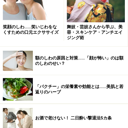
笑顔のしわ……笑いじわをな
舞妓・芸妓さんから学ぶ、美
くすための口元エクササイズ
容・スキンケア・アンチエイ
ジング術
額のしわの原因と対策……「顔が怖い」のは額
のしわのせい？
「パクチー」の栄養素や効能とは……美肌と若
返りのハーブ
お酒で老けない！ 二日酔い撃退法5カ条