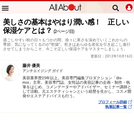
美しさの基本はやはり潤い感！ 正しい
保湿ケアとは？
(2ページ目)
過ごしやすい秋の日々もつかの間、徐々に寒さを深めていくこれからの
季節、気になってくるのが“乾燥”。乾きはあらゆる老化を引き起こし進行
させてしまうからこそ、今こそ正しい保湿ケアをマスターしましょう。
更新日：
2012年10月16日
藤井 優美
アンチエイジング ガイド
美容業界歴25年以上。美容専門編集プロダクション「dis-
moi」主宰。美容専門誌、女性誌の美容記事の企画・制作・執
筆をはじめ、コメンテーターやアドバイザー、セミナー講師と
して活動。元エステティシャンという経歴を生かし、コスメ開
発やエステアドバイスも行う。
プロフィール詳細
執筆記事一覧