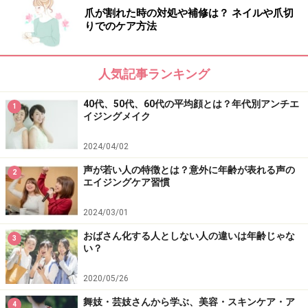
爪が割れた時の対処や補修は？ ネイルや爪切
りでのケア方法
人気記事ランキング
40代、50代、60代の平均顔とは？年代別アンチエ
1
イジングメイク
2024/04/02
声が若い人の特徴とは？意外に年齢が表れる声の
2
エイジングケア習慣
2024/03/01
おばさん化する人としない人の違いは年齢じゃな
3
い？
2020/05/26
舞妓・芸妓さんから学ぶ、美容・スキンケア・ア
4