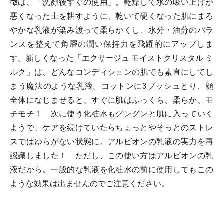
徴は、「洗顔後すぐの使用」。乾燥して水の吸い上げが
悪くなった土を耕すように、乾いて硬くなった肌にまろ
やかな乳液が染み渡って柔らかくし、水分・油分のバラ
ンスを整えて角層の潤い保持力を飛躍的にアップしま
す。新しくなった「エクサージュ モイストクリスタル ミ
ルク」は、どんなコンディションの肌でも素直にしてし
まう魔法のような乳液。コットンに3プッシュとり、顔
全体になじませると、すぐに肌はふっくら、柔らか、モ
チモチ！ 次に使う化粧水もグングンと肌に入っていく
ようで、ケアを続けていたらちょっとやそっとのストレ
スではゆらがない状態に。アルビオンの乳液の実力を再
認識しました！ ただし、この使い方はアルビオンの乳
液だから。一般的な乳液を化粧水の前に使用してもこの
ような効果は出ませんのでご注意ください。