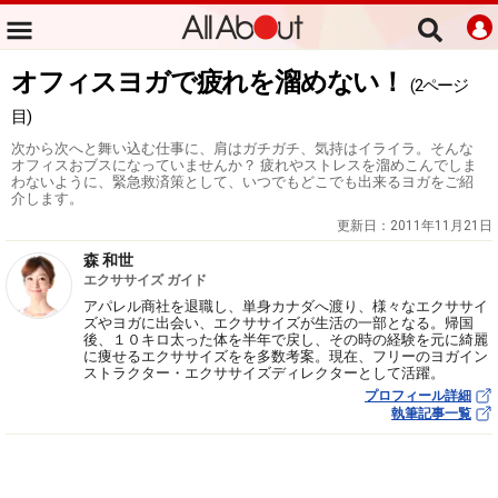
オフィスヨガで疲れを溜めない！
(2ページ
目)
次から次へと舞い込む仕事に、肩はガチガチ、気持はイライラ。そんな
オフィスおブスになっていませんか？ 疲れやストレスを溜めこんでしま
わないように、緊急救済策として、いつでもどこでも出来るヨガをご紹
介します。
更新日：
2011年11月21日
森 和世
エクササイズ ガイド
アパレル商社を退職し、単身カナダへ渡り、様々なエクササイ
ズやヨガに出会い、エクササイズが生活の一部となる。帰国
後、１０キロ太った体を半年で戻し、その時の経験を元に綺麗
に痩せるエクササイズをを多数考案。現在、フリーのヨガイン
ストラクター・エクササイズディレクターとして活躍。
プロフィール詳細
執筆記事一覧