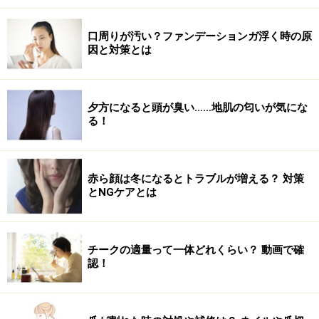
口周りが汚い？ファンデーションガ浮く時の原
因と対策とは
夕方になると頭が臭い……地肌の匂いが気にな
る！
赤ら顔は冬になるとトラブルが増える？ 対策
とNGケアとは
チークの適量って一体どれくらい？ 動画で確
認！