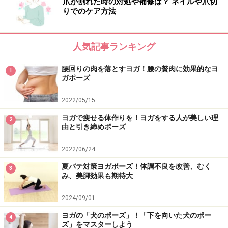
爪が割れた時の対処や補修は？ ネイルや爪切
りでのケア方法
人気記事ランキング
腰回りの肉を落とすヨガ！腰の贅肉に効果的なヨ
1
ガポーズ
2022/05/15
ヨガで痩せる体作りを！ヨガをする人が美しい理
2
由と引き締めポーズ
2022/06/24
夏バテ対策ヨガポーズ！体調不良を改善、むく
3
み、美脚効果も期待大
2024/09/01
ヨガの「犬のポーズ」！「下を向いた犬のポー
4
ズ」をマスターしよう