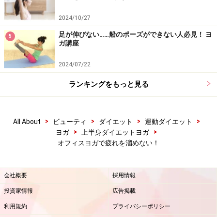
2024/10/27
足が伸びない……船のポーズができない人必見！ ヨ
5
ガ講座
2024/07/22
ランキングをもっと見る
>
>
>
>
All About
ビューティ
ダイエット
運動ダイエット
>
>
ヨガ
上半身ダイエットヨガ
オフィスヨガで疲れを溜めない！
会社概要
採用情報
投資家情報
広告掲載
利用規約
プライバシーポリシー