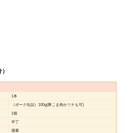
分）
1本
（ポーク缶詰）100g(豚こま肉かツナも可)
1個
半丁
適量