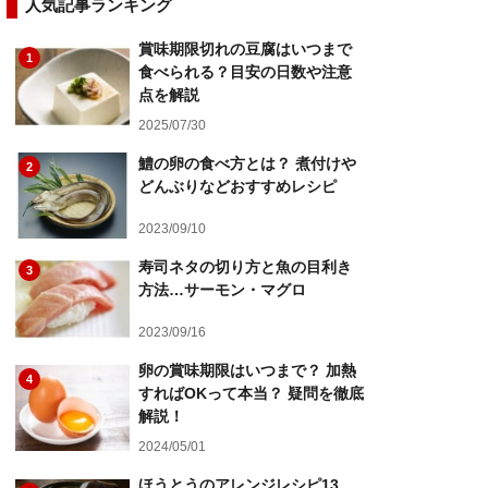
人気記事ランキング
賞味期限切れの豆腐はいつまで
1
食べられる？目安の日数や注意
点を解説
2025/07/30
鱧の卵の食べ方とは？ 煮付けや
2
どんぶりなどおすすめレシピ
2023/09/10
寿司ネタの切り方と魚の目利き
3
方法…サーモン・マグロ
2023/09/16
卵の賞味期限はいつまで？ 加熱
4
すればOKって本当？ 疑問を徹底
解説！
2024/05/01
ほうとうのアレンジレシピ13