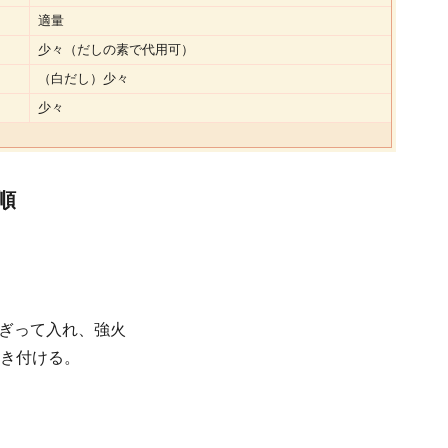
適量
少々（だしの素で代用可）
（白だし）少々
少々
順
ぎって入れ、強火
焼き付ける。