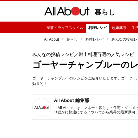
暮らし
家事・ライフスタイル
料理レシピ
冠婚葬祭
生
All About
暮らし
料理レシピ
みんなの投稿レ
みんなの投稿レシピ
／郷土料理百選の人気レシピ
ゴーヤーチャンプルーのレ
ゴーヤーチャンプルーのレシピをご紹介いたします。ゴーヤー
効果的！
All About 編集部
「All About」は、マネー・暮らし・住宅・
り豊かに快適にするノウハウから業界の最新動向
イトです。