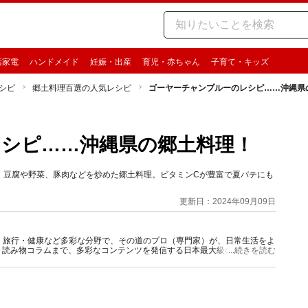
活家電
ハンドメイド
妊娠・出産
育児・赤ちゃん
子育て・キッズ
シピ
郷土料理百選の人気レシピ
ゴーヤーチャンプルーのレシピ……沖縄県
シピ……沖縄県の郷土料理！
、豆腐や野菜、豚肉などを炒めた郷土料理。ビタミンCが豊富で夏バテにも
更新日：2024年09月09日
グルメ・旅行・健康など多彩な分野で、その道のプロ（専門家）が、日常生活をよ
、読み物コラムまで、多彩なコンテンツを発信する日本最大級の総合情報サ
...続きを読む