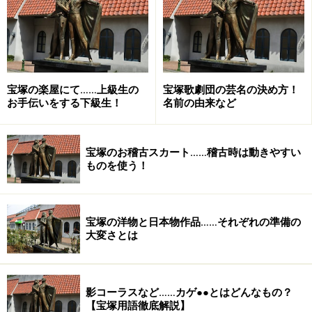
※記事内容は執筆時点のものです。最新の内容をご確認くださ
い。
【編集部おすすめの購入サイト】
宝塚の楽屋にて……上級生の
宝塚歌劇団の芸名の決め方！
お手伝いをする下級生！
名前の由来など
Amazonで宝塚の DVD をチェック！
宝塚のお稽古スカート……稽古時は動きやすい
楽天市場で宝塚の CD・DVD をチェック！
ものを使う！
宝塚の洋物と日本物作品……それぞれの準備の
大変さとは
影コーラスなど……カゲ●●とはどんなもの？
【宝塚用語徹底解説】