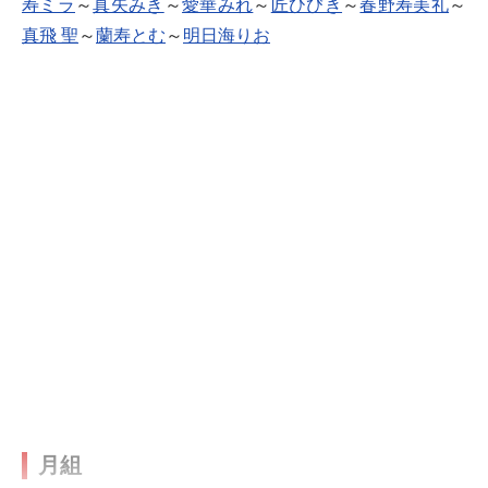
寿ミラ
～
真矢みき
～
愛華みれ
～
匠ひびき
～
春野寿美礼
～
真飛 聖
～
蘭寿とむ
～
明日海りお
月組