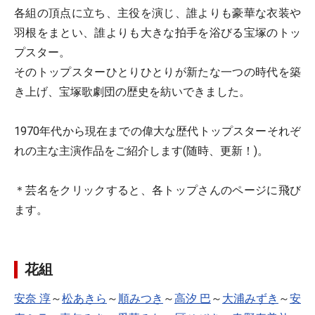
各組の頂点に立ち、主役を演じ、誰よりも豪華な衣装や
羽根をまとい、誰よりも大きな拍手を浴びる宝塚のトッ
プスター。
そのトップスターひとりひとりが新たな一つの時代を築
き上げ、宝塚歌劇団の歴史を紡いできました。
1970年代から現在までの偉大な歴代トップスターそれぞ
れの主な主演作品をご紹介します(随時、更新！)。
＊芸名をクリックすると、各トップさんのページに飛び
ます。
花組
安奈 淳
～
松あきら
～
順みつき
～
高汐 巴
～
大浦みずき
～
安