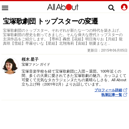
宝塚歌劇団 トップスターの変遷
宝塚歌劇団のトップスター。それぞれが新たな一つの時代を築き上げ、
宝塚歌劇団の歴史を創ってきました。そんな偉大な歴代トップスターの
主演作品をご紹介します。【専科】轟悠【花組】明日海りお【月組】龍
真咲【雪組】早霧せいな【星組】北翔海莉【宙組】朝夏まなと…
更新日：
2015年06月05日
桜木 星子
宝塚ファン ガイド
宝塚音楽学校を経て宝塚歌劇団に入団～退団。100年近くの
間、多くの大衆に愛されてきた宝塚歌劇の魅力、カッコよくて
可愛くて元気なタカラジェンヌたちの素晴らしさを、All About
立ち上げ時（2001年2月）よりお話しています。
プロフィール詳細
執筆記事一覧