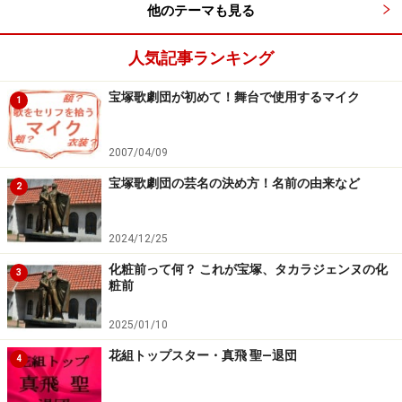
他のテーマも見る
人気記事ランキング
宝塚歌劇団が初めて！舞台で使用するマイク
1
2007/04/09
宝塚歌劇団の芸名の決め方！名前の由来など
2
2024/12/25
化粧前って何？ これが宝塚、タカラジェンヌの化
3
粧前
2025/01/10
花組トップスター・真飛 聖―退団
4