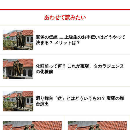
あわせて読みたい
宝塚の伝統……上級生のお手伝いはどうやって
決まる？ メリットは？
化粧前って何？ これが宝塚、タカラジェンヌ
の化粧前
廻り舞台「盆」とはどういうもの？ 宝塚の舞
宙組
台演出
姿月あさと
～
和央ようか
～
貴城けい
～
大和悠河
～
大空祐
飛
～
凰稀かなめ
～
朝夏まなと