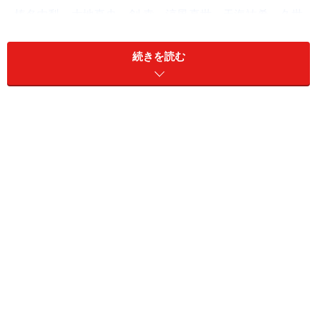
榛名由梨
～
大地真央
～
剣 幸
～
涼風真世
～
天海祐希
～
久世
星佳
～
真琴つばさ
～
紫吹 淳
～
彩輝 直
～
瀬奈じゅん
～
霧矢
大夢
～
龍 真咲
続きを読む
雪組
汀 夏子
～
麻実れい
～
平みち
～
杜けあき
～
一路真輝
～
高嶺
ふぶき
～
轟 悠
～
絵麻緒ゆう
～
朝海ひかる
～
水 夏希
～
音月
桂
～
壮 一帆
～
早霧せいな
星組
鳳 蘭
～
瀬戸内美八
～
峰さを理
～
日向 薫
～
紫苑ゆう
～
麻路
さき
～
稔 幸
～
香寿たつき
～
湖月わたる
～
安蘭けい
～
柚希
礼音
～
北翔海莉