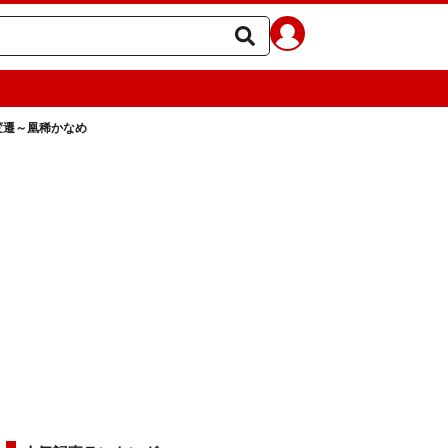
変遷～凰稀かなめ