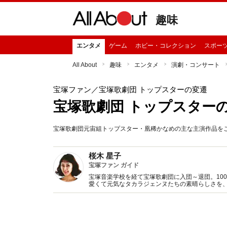
趣味
エンタメ
ゲーム
ホビー・コレクション
スポー
All About
趣味
エンタメ
演劇・コンサート
宝塚ファン
／宝塚歌劇団 トップスターの変遷
宝塚歌劇団 トップスター
宝塚歌劇団元宙組トップスター・凰稀かなめの主な主演作品を
桜木 星子
宝塚ファン ガイド
宝塚音楽学校を経て宝塚歌劇団に入団～退団。10
愛くて元気なタカラジェンヌたちの素晴らしさを、All