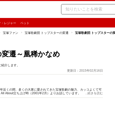
ツ・レジャー
ペット
宝塚ファン
宝塚歌劇団 トップスターの変遷
宝塚歌劇団 トップスターの
の変遷～凰稀かなめ
ご紹介します。
更新日：2015年02月16日
0年近くの間、多くの大衆に愛されてきた宝塚歌劇の魅力、カッコよくて可
 About立ち上げ時（2001年2月）よりお話しています。
...続きを読む