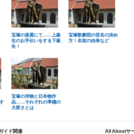
宝塚の楽屋にて……上級
宝塚歌劇団の芸名の決め
生のお手伝いをする下級
方！名前の由来など
生！
宝塚の洋物と日本物作
す
品……それぞれの準備の
大変さとは
ガイド関連
All Abou