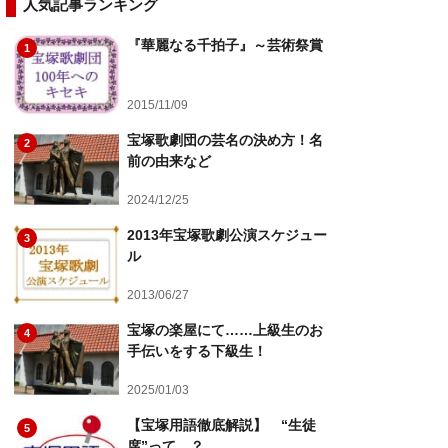
人気記事ランキング
『華麗なる千拍子』～芸術祭賞
1
2015/11/09
宝塚歌劇団の芸名の決め方！名
2
前の由来など
2024/12/25
2013年宝塚歌劇公演スケジュー
3
ル
2013/06/27
宝塚の楽屋にて……上級生のお
4
手伝いをする下級生！
2025/01/03
【宝塚用語徹底解説】 “生徒
5
席”って…？