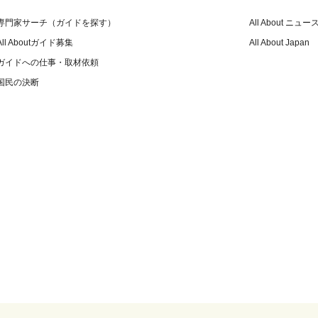
専門家サーチ（ガイドを探す）
All About ニュー
All Aboutガイド募集
All About Japan
ガイドへの仕事・取材依頼
国民の決断