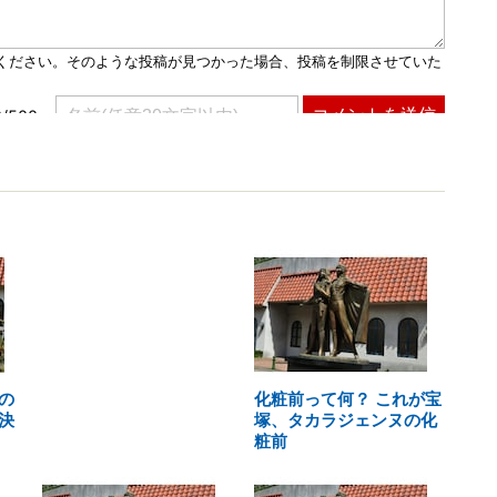
の
化粧前って何？ これが宝
決
塚、タカラジェンヌの化
粧前