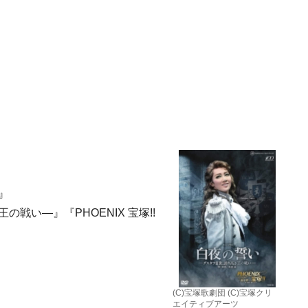
』
の戦い―』『PHOENIX 宝塚!!
(C)宝塚歌劇団 (C)宝塚クリ
エイティブアーツ