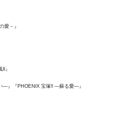
9年の愛－』
II』
』『PHOENIX 宝塚!! ―蘇る愛―』