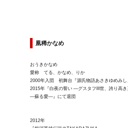
凰稀かなめ
おうきかなめ
愛称 てる、かなめ、りか
2000年入団 初舞台『源氏物語あさきゆめみし
2015年『白夜の誓い ―グスタフIII世、誇り高き王
―蘇る愛―』にて退団
2012年