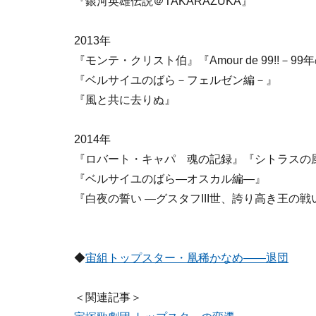
『銀河英雄伝説＠TAKARAZUKA』
2013年
『モンテ・クリスト伯』『Amour de 99!!－9
『ベルサイユのばら－フェルゼン編－』
『風と共に去りぬ』
2014年
『ロバート・キャパ 魂の記録』『シトラスの風
『ベルサイユのばら―オスカル編―』
『白夜の誓い ―グスタフIII世、誇り高き王の戦い―
◆
宙組トップスター・凰稀かなめ――退団
＜関連記事＞