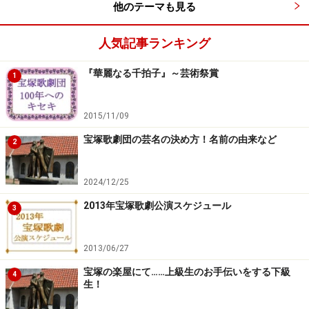
他のテーマも見る
人気記事ランキング
『華麗なる千拍子』～芸術祭賞
1
2015/11/09
宝塚歌劇団の芸名の決め方！名前の由来など
2
2024/12/25
2013年宝塚歌劇公演スケジュール
3
2013/06/27
宝塚の楽屋にて……上級生のお手伝いをする下級
4
生！