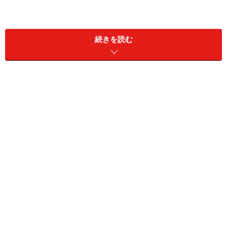
2010年
『紫子-とりかえばや異聞-』『Heat on Beat!』
続きを読む
『THE SCARLET PIMPERNEL』
『ジプシー男爵』『Rhapsodic Moon』
『STUDIO 54』
2011年
『バラの国の王子『ONE-私が愛したものは…-』
『アルジェの男』『Dance Romanesque』
『我が愛は山の彼方に』
『Dance Romanesque』
2012年
『エドワード8世-王冠を賭けた恋-』『Misty Station-霧
の終着駅-』