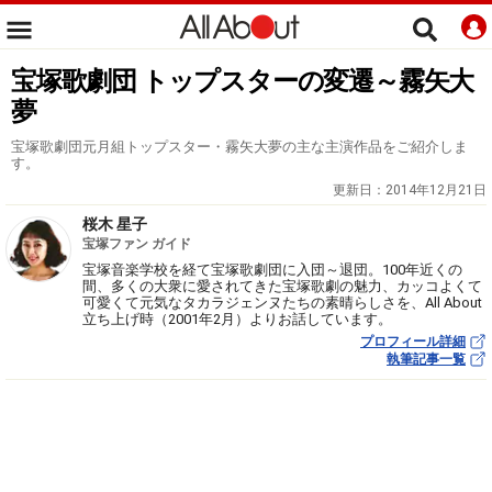
宝塚歌劇団 トップスターの変遷～霧矢大
夢
宝塚歌劇団元月組トップスター・霧矢大夢の主な主演作品をご紹介しま
す。
更新日：
2014年12月21日
桜木 星子
宝塚ファン ガイド
宝塚音楽学校を経て宝塚歌劇団に入団～退団。100年近くの
間、多くの大衆に愛されてきた宝塚歌劇の魅力、カッコよくて
可愛くて元気なタカラジェンヌたちの素晴らしさを、All About
立ち上げ時（2001年2月）よりお話しています。
プロフィール詳細
執筆記事一覧