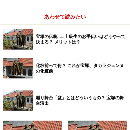
あわせて読みたい
◆
月組トップスター霧矢大夢・蒼乃夕妃―退団
宝塚の伝統……上級生のお手伝いはどうやって
＜関連記事＞
決まる？ メリットは？
宝塚歌劇団 トップスターの変遷
※記事内容は執筆時点のものです。最新の内容をご確認くださ
化粧前って何？ これが宝塚、タカラジェンヌ
い。
の化粧前
【編集部おすすめの購入サイト】
廻り舞台「盆」とはどういうもの？ 宝塚の舞
Amazonで宝塚の DVD をチェック！
台演出
楽天市場で宝塚の CD・DVD をチェック！