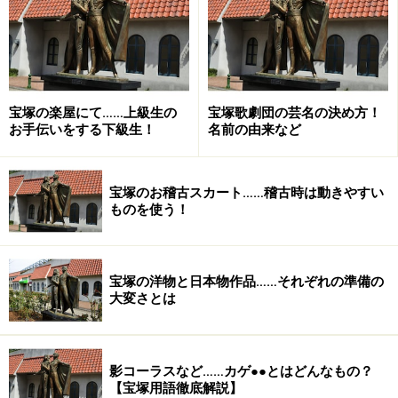
宝塚の楽屋にて……上級生の
宝塚歌劇団の芸名の決め方！
お手伝いをする下級生！
名前の由来など
宝塚のお稽古スカート……稽古時は動きやすい
ものを使う！
宝塚の洋物と日本物作品……それぞれの準備の
大変さとは
影コーラスなど……カゲ●●とはどんなもの？
【宝塚用語徹底解説】