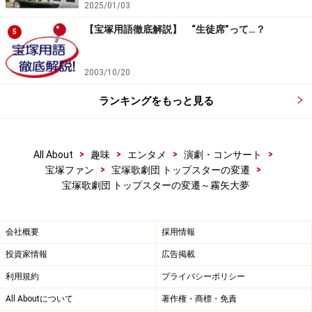
2025/01/03
【宝塚用語徹底解説】 “生徒席”って…？
5
2003/10/20
ランキングをもっと見る
>
>
>
>
All About
趣味
エンタメ
演劇・コンサート
>
>
宝塚ファン
宝塚歌劇団 トップスターの変遷
宝塚歌劇団 トップスターの変遷～霧矢大夢
会社概要
採用情報
投資家情報
広告掲載
利用規約
プライバシーポリシー
All Aboutについて
著作権・商標・免責