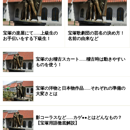
宝塚の楽屋にて……上級生の
宝塚歌劇団の芸名の決め方！
お手伝いをする下級生！
名前の由来など
宝塚のお稽古スカート……稽古時は動きやすい
ものを使う！
宝塚の洋物と日本物作品……それぞれの準備の
大変さとは
影コーラスなど……カゲ●●とはどんなもの？
【宝塚用語徹底解説】