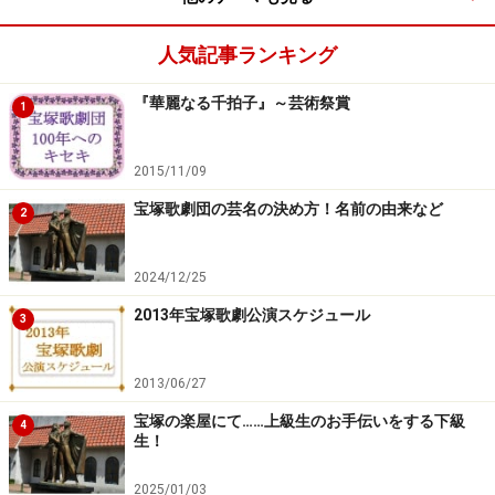
人気記事ランキング
『華麗なる千拍子』～芸術祭賞
1
2015/11/09
宝塚歌劇団の芸名の決め方！名前の由来など
2
2024/12/25
2013年宝塚歌劇公演スケジュール
3
2013/06/27
宝塚の楽屋にて……上級生のお手伝いをする下級
4
生！
2025/01/03