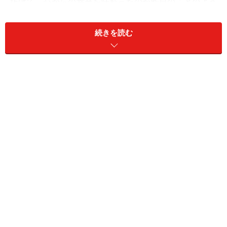
抜けて、心からの幸せを味わったのが昨日のことのよう
です。あなたのトップ姿に、私の人生は救われました
よ！
続きを読む
＜あい＞
さんより
宝塚を初めて観に行ったのが「ガラスの風景」！宝塚の
芝居はイマイチだと思っていた私の目を釘付けにしたの
は…そう、タータンだった！夢の世界から現実の世界へ
飛び出すタータンを、退団の寂しさよりも更に大きなパ
ワーで応援したいと思う。
＜たーたんさん大好きの11歳＞
さんより
たーたんさんを生で観たのはガラスの風景が初めてでし
た。この公演で退団されることを知りとてもショックで
した。でもタータンさんが決めれらたことだし笑顔で見
送りたいな。たーたんさんの舞台を観て愛・元気・勇気