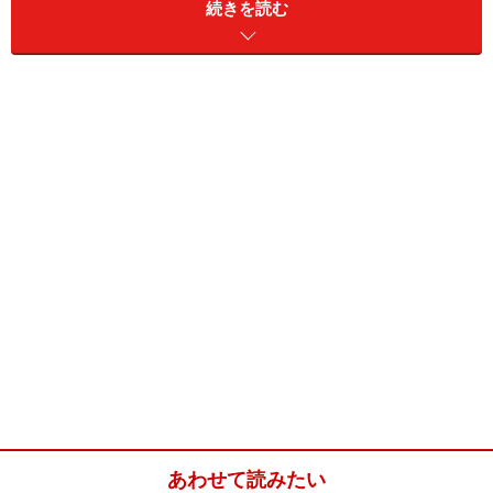
続きを読む
ラザニアを使ったカンネローニ(4人分)
■
カンネローニ
ほうれん草
2束
リコッタチーズ
1パック
塩
適量
エクストラバージンオリー
適量
ブオイル
あわせて読みたい