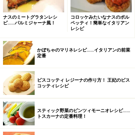
無塩バター
5g
ナスのミートグラタンレシ
コロッケみたいなナスのポル
エクストラバージンオリー
大さじ1杯
ピ……パルミジャーナ風！
ペッティ！簡単なイタリアン
ブオイル
レシピ
塩
適量
かぼちゃのマリネレシピ……イタリアンの前菜
ナツメグ
適量
定番
ラザニアを使ったカンネローニの作り方・
ビスコッティ レジーナの作り方！ 王妃のビス
手順
コッティレシピ
■
カンネローニ
ほうれん草を弱火で20分煮る。
1
スティック野菜のピンツィモーニオレシピ……
トスカーナの定番料理！
ほうれん草は葉の部分だけをちぎり、水でよく洗って、
水気をよく切らないで、適度に水気が残る位で鍋にい
れ、水20ccを加え、フタをして、弱火で20分煮る。