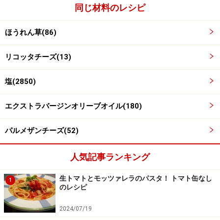
同じ材料のレシピ
ほうれん草(86)
リコッタチーズ(13)
混ぜ合わせる。
3
塩(2850)
ボウルに2のほうれん草とリコッタチーズ、塩ひとつま
エクストラバージンオリーブオイル(180)
みを入れ、よく混ぜ合わせる。
パルメザンチーズ(52)
人気記事ランキング
生トマトとモッツァレラのパスタ！ トマト缶なし
1
のレシピ
2024/07/19