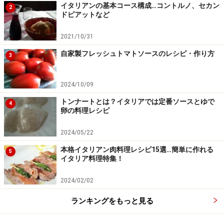
イタリアンの基本コース構成…コントルノ、セカン
2
ドピアットなど
2021/10/31
自家製フレッシュトマトソースのレシピ・作り方
3
2024/10/09
トンナートとは？イタリアでは定番ソースとゆで
4
卵の料理レシピ
ラザニアをアルデンテに煮る。
4
2024/05/22
本格イタリアン肉料理レシピ15選…簡単に作れる
塩をして沸騰した湯でラザニアをアルデンテに煮る。煮
5
イタリア料理特集！
えたら、よく湯を切り、広げてさましておく。
2024/02/02
ランキングをもっと見る