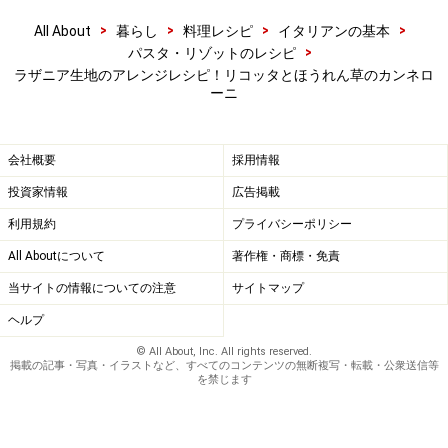
>
>
>
>
All About
暮らし
料理レシピ
イタリアンの基本
>
パスタ・リゾットのレシピ
ラザニア生地のアレンジレシピ！リコッタとほうれん草のカンネロ
ーニ
会社概要
採用情報
投資家情報
広告掲載
利用規約
プライバシーポリシー
All Aboutについて
著作権・商標・免責
当サイトの情報についての注意
サイトマップ
ヘルプ
© All About, Inc. All rights reserved.
掲載の記事・写真・イラストなど、すべてのコンテンツの無断複写・転載・公衆送信等
ラザニアのはじにソースをしき、くるくると巻く。
5
を禁じます
広げたラザニアのはじに、3のソースをしき、くるくる
とのり巻きの要領で巻く。