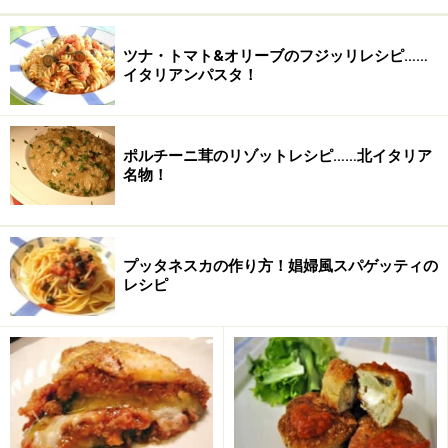
パルメザンチーズ
適量
ツナ・トマト&オリーブのフジッリレシピ……
イタリアンパスタ！
ポルチーニ茸のリゾットレシピ……北イタリア
名物！
プッタネスカの作り方！娼婦風スパゲッティの
レシピ
■
ベシャメルソース
牛乳
200cc
薄力粉
大さじ2杯