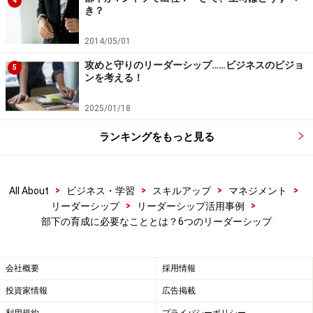
4
き？
限まで設けられた具体的な目標を持っています。これは
組織においても同じことがいえるでしょう。
2014/05/01
攻めと守りのリーダーシップ……ビジネスのビジョ
5
目標・目的を明確化することで、
ンを考える！
2025/01/18
到達点が具体的なため、その達成に向けての戦略も
ランキングをもっと見る
具体化される
戦略実行のプロセスで評価しやすい（進捗状況管理
がしやすく、成長実感を得やすい）
>
>
>
>
All About
ビジネス・学習
スキルアップ
マネジメント
>
>
リーダーシップ
リーダーシップ活用事例
部下の育成に必要なこととは？6つのリーダーシップ
という2つの効果も期待できます。
会社概要
採用情報
最後に、目標を達成するためには、そこにエネルギーを
集中させる必要があります。あれもこれもと手を出して
投資家情報
広告掲載
いてはエネルギーが拡散してしまいます。そのため、何