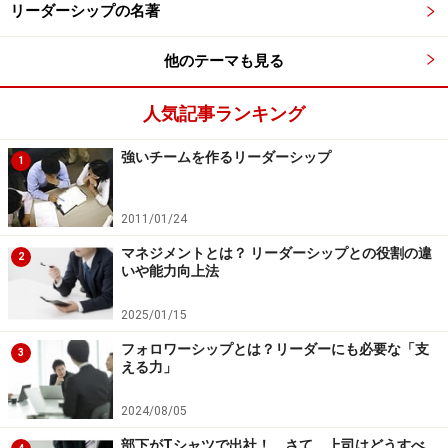
リーダーシップの名著
い、全体としての一体感も生み出すことができなくなり
ます。
他のテーマも見る
そしてもう1つ、組織にとっての目標とメンバーそれぞ
人気記事ランキング
れ個人の目標とのベクトルが同じ方向を向いていること
強いチームを作るリーダーシップ
も重要です。例えば、その目標を追い求めることで、自
1
身の求めているスキルアップが見込めるならば、必然的
にモチベーションも上がり、その目標を実現するために
2011/01/24
行動を起こしてくれることでしょう。そのためにも、対
マネジメントとは？ リーダーシップとの役割の違
2
いや能力向上法
話やコミュニケーションを通じた納得目標であることが
求められます
2025/01/15
フォロワーシップとは？リーダーにも必要な「支
3
よく野球選手は「3割30本30盗塁」と目標を定量化しま
える力」
す。また、「夢に日付をつける」という表現があります
2024/08/05
が、自分の目標に日付をつけて具体化することの有効性
を説いています。成功している人ほど、定量化されて期
部下がTシャツで出社！ さて、上司はどうすべ