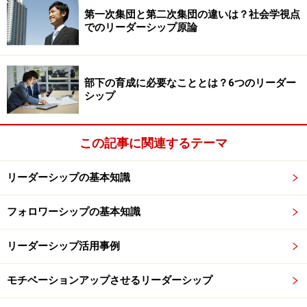
第一次集団と第二次集団の違いは？社会学視点
ある日々を送れていたのではないでしょうか。そのハリ
でのリーダーシップ原論
こそがモチベーションの高い状態です。つまり、目的意
識を持って行動することで、自分の行動1つ1つが目指す
べき到達点に繋がっていくことが実感でき、やる気がさ
部下の育成に必要なこととは？6つのリーダー
らに喚起されていきます。
シップ
組織という単位で考えた場合、まずリーダーは組織全体
この記事に関連するテーマ
の目標を明確化することが必要です。漠然としていて、
抽象的な目標では意味がありません。それは、抽象的な
リーダーシップの基本知識
目標だと、それを達成するために必要な道筋を具体的に
描けないからです。
フォロワーシップの基本知識
具体的な道筋が見えてこないと、目標達成のために回り
リーダーシップ活用事例
道をしてしまい、モチベーションを維持し続けることも
モチベーションアップさせるリーダーシップ
困難になります。部下が明確な目標・ゴールを共有して
いないと、コミュニケーションもちぐはぐになってしま