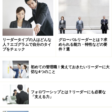
その6：「働くこと＝幸せ」の公式
その1：目標・目的を明確化する
リーダータイプの人はどんな
グローバルリーダーとは？求
人？エゴグラムで自分のタイ
められる能力・特性などの要
プをチェック
件７選
ビジョンを持った人は強い
初めての管理職！覚えておきたいリーダーに大
個々人のビジョンを持つことの重要性もさることなが
切な4つのこと
ら、組織単位で考えた場合もビジョンを掲げることはモ
チベーションを高めるためにも有効です。
フォロワーシップとは？リーダーにも必要な
みなさんの人生で充実していた時期を思い出していただ
「支える力」
くとよく分かると思います。自分で定めた目標・目的を
達成するために過ごしていた時期は、忙しくてもハリの