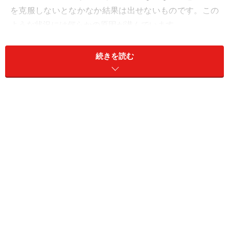
を克服しないとなかなか結果は出せないものです。この
ような状況には何らかの原因が潜んでいます。
成績不振は、仕事へのモチベーションが上がらないこと
続きを読む
が主要因であることが多いもの。遅刻は習慣・クセの話
で、いやいやモードであれば会社へは足が遠のくもので
す。うまくいかないコミュニケーションは性格タイプの
違いや能力レベルの差もあり、仕事への取り組み姿勢に
対する温度差に起因すると考えられます。
以下、部下育成に必要な6つのリーダーシップを掲げて
いきたいと思います。