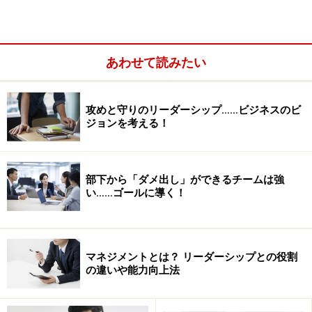
あわせて読みたい
攻めと守りのリーダーシップ……ビジネスのビ
ジョンを考える！
部下から「ダメ出し」ができるチームは強
＜目次＞
い……ゴールに導く！
その1：目標・目的を明確化する
その2：共有価値観の創造をする
マネジメントとは？ リーダーシップとの役割
その3：会社に愛着を持たせる
の違いや能力向上法
その4：仕事に愛着をもたせる
その5：自己実現の欲求を満たす