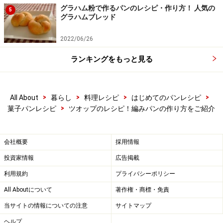
グラハム粉で作るパンのレシピ・作り方！ 人気の
5
グラハムブレッド
2022/06/26
ランキングをもっと見る
>
>
>
>
All About
暮らし
料理レシピ
はじめてのパンレシピ
>
菓子パンレシピ
ツオップのレシピ！編みパンの作り方をご紹介
叩き付けをする
5
会社概要
採用情報
5分間こね終わったら、台に数回叩きつけます。力を入
投資家情報
広告掲載
れず、手首のスナップを利用して叩きつけ、手前から向
利用規約
プライバシーポリシー
こうに折り込みます。それを数回繰り返し、生地の表面
All Aboutについて
著作権・商標・免責
を滑らかに整えます。
当サイトの情報についての注意
サイトマップ
ヘルプ