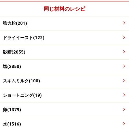
し、こねていきます。両手を交互に動かし、体重をかけ
同じ材料のレシピ
て、前後に押す出すようにこねていきます。2分を目安
にしてください。
強力粉(201)
ドライイースト(122)
砂糖(2055)
塩(2850)
スキムミルク(100)
ショートニング(19)
卵(1379)
水(1516)