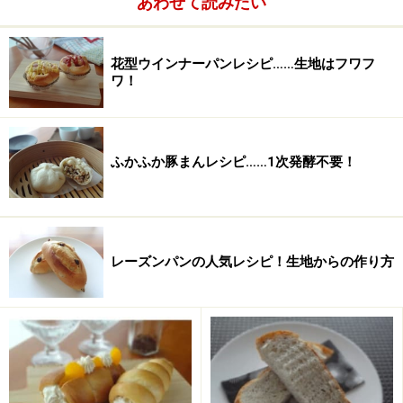
あわせて読みたい
卵
40g
花型ウインナーパンレシピ……生地はフワフ
水
84g
ワ！
ふかふか豚まんレシピ……1次発酵不要！
レーズンパンの人気レシピ！生地からの作り方
■
トッピング
スライスアーモンド
適量