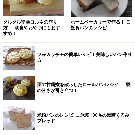
砂糖
（あられ糖）適量
クルクル簡単コルネの作り
ホームベーカリーで作る！ ご
方……朝食やおやつにもおす
飯食パンのレシピ
ツオップの作り方・手順
すめ！
■
生地をこねる
ボウルに材料を入れ、混ぜる
1
フォカッチャの簡単レシピ！美味しいパン作り
方
ボウルに強力粉、イースト、砂糖、塩、スキムミルクを
入れざっくりと混ぜます。この時、塩とイーストは隣接
しないように気をつけましょう。
栗の甘露煮を散らしたロールパンレシピ……栗
の甘さが引き立つ！
米粉パンのレシピ……米粉100％の黒糖くるみ
ブレッド