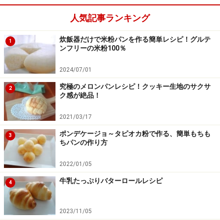
人気記事ランキング
炊飯器だけで米粉パンを作る簡単レシピ！グルテ
1
ンフリーの米粉100％
油脂を加える
4
2024/07/01
生地を少し広げ、そこにショートニングを置き、包み込
究極のメロンパンレシピ！クッキー生地のサクサ
2
むように練りこんでいきます。ショートニングがなじむ
ク感が絶品！
まで引き続き5分程度こねます
2021/03/17
ポンデケージョ～タピオカ粉で作る、簡単もちも
3
ちパンの作り方
2022/01/05
牛乳たっぷりバターロールレシピ
4
2023/11/05