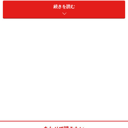
続きを読む
ツオップ(4個分)
■
ツオップ
強力粉
（はるゆたかブレンド）
200g
ドライイースト
4g
砂糖
26g
塩
3g
スキムミルク
10g
ショートニング
30g