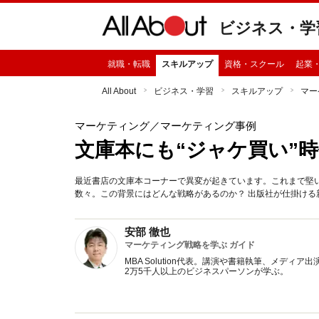
ビジネス・学
就職・転職
スキルアップ
資格・スクール
起業
All About
ビジネス・学習
スキルアップ
マー
マーケティング
／マーケティング事例
文庫本にも“ジャケ買い”
最近書店の文庫本コーナーで異変が起きています。これまで堅
数々。この背景にはどんな戦略があるのか？ 出版社が仕掛ける
安部 徹也
マーケティング戦略を学ぶ ガイド
MBA Solution代表。講演や書籍執筆、メデ
2万5千人以上のビジネスパーソンが学ぶ。