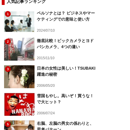
人気記事ランキング
ペルソナとは？ ビジネスやマー
1
ケティングでの意味と使い方
2024/07/10
徹底比較！ビックカメラとヨド
2
バシカメラ、4つの違い
2015/11/10
日本の女性は美しい！TSUBAKI
3
躍進の秘密
2006/05/20
雪国もやし。高いぞ！買うな！
4
で大ヒット？
2006/07/24
右脳、左脳の男女の係わりと、
5
思考パターン