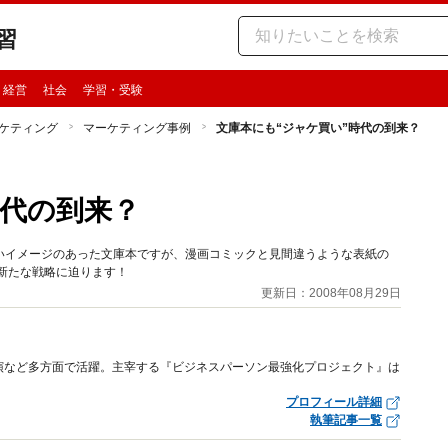
習
・経営
社会
学習・受験
ケティング
マーケティング事例
文庫本にも“ジャケ買い”時代の到来？
時代の到来？
いイメージのあった文庫本ですが、漫画コミックと見間違うような表紙の
新たな戦略に迫ります！
更新日：2008年08月29日
ィア出演など多方面で活躍。主宰する『ビジネスパーソン最強化プロジェクト』は
プロフィール詳細
執筆記事一覧