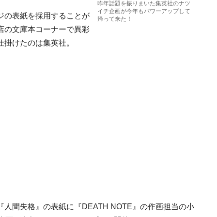
昨年話題を振りまいた集英社のナツ
イチ企画が今年もパワーアップして
ジの表紙を採用することが
帰って来た！
店の文庫本コーナーで異彩
仕掛けたのは集英社。
間失格』の表紙に『DEATH NOTE』の作画担当の小