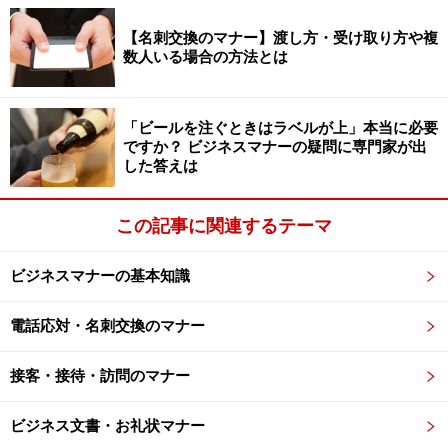
雰囲気をチェックしたり、近いところなら実際に店に足
を運んでみると安心です。
【名刺交換のマナー】渡し方・受け取り方や複
数人いる場合の方法とは
【
お店のチェックポイント
】
・アクセスのしやすさ
「ビールを注ぐときはラベルが上」本当に必要
ですか？ ビジネスマナーの疑問に専門家が出
・座席配置
した答えは
・店員の接客態度
・店内の音楽、音量
この記事に関連するテーマ
ビジネスマナーの基本知識
事前準備（2）会場の予約と参加者への案内
電話応対・名刺交換のマナー
をする
接客・接待・訪問のマナー
お店の候補が決まったら、早速予約を確定させ、参加者
に通知します。
ビジネス文書・お礼状マナー