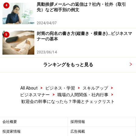
異動挨拶メールへの返信は？社内・社外（取引
る金額でしょう。不安な場合は先輩に相談してみるとい
4
先）など相手別の例文
いですね。開始時間は、終業時間と移動時間を考慮した
上で早めの時間に設定しましょう。
2024/04/07
封筒の宛名の書き方(縦書き・横書き)…ビジネスマ
5
ナーの基本
2023/06/14
プライベートで訪れた店を覚えておく、ネットで検索するな
ランキングをもっと見る
ど、幹事の仕事はお店探しから。
□参加者に案内メールを送る
>
>
>
All About
ビジネス・学習
スキルアップ
詳細が決定したら参加者にあらためて通知します。通知
>
>
ビジネスマナー
職場の人間関係・社内行事
内容は以下の通りです。
歓迎会の幹事になったら？準備とチェックリスト
宴会名
（「◯◯さん歓迎会」等）
会社概要
採用情報
日時
（開始時間と一緒に会社を出る時間も入れてお
投資家情報
広告掲載