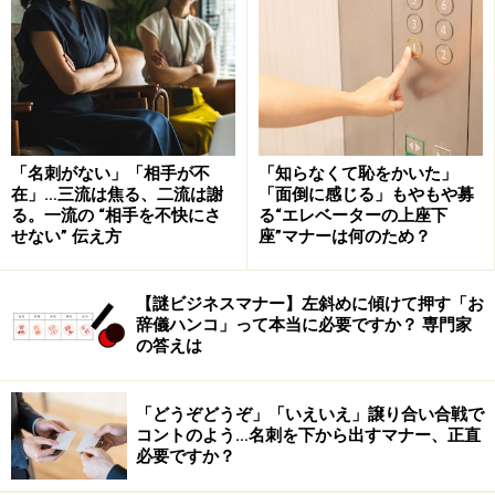
□
会場を決める
・職場からアクセスのよいところで探す
・遠くから通勤している人が帰りの電車の心配をしなく
てもいい場所を選ぶ
住んでいる場所によっては、宴会の途中で切り上げない
「名刺がない」「相手が不
「知らなくて恥をかいた」
在」…三流は焦る、二流は謝
「面倒に感じる」もやもや募
と帰りの電車に間に合わない人も出てきますので、会社
る。一流の “相手を不快にさ
る“エレベーターの上座下
の近くで探すのが一番「公平」かもしれませんね。
せない” 伝え方
座”マナーは何のため？
□お店を探す
【謎ビジネスマナー】左斜めに傾けて押す「お
・日頃利用していて使えそうなお店を覚えておく
辞儀ハンコ」って本当に必要ですか？ 専門家
の答えは
・先輩や同僚に聞いてみる
・インターネットで、お料理の内容や予算、飲み放題の
有無などを条件として検索する
「どうぞどうぞ」「いえいえ」譲り合い合戦で
コントのよう…名刺を下から出すマナー、正直
必要ですか？
何店か候補が決まったら、お店のホームぺージで店内の