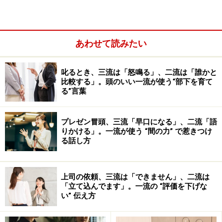
あわせて読みたい
叱るとき、三流は「怒鳴る」、二流は「誰かと
比較する」。頭のいい一流が使う“部下を育て
る”言葉
プレゼン冒頭、三流「早口になる」、二流「語
りかける」。一流が使う “間の力” で惹きつけ
る話し方
新入社員の歓迎会であっても、まずは忙しい上司から都
合の良い日を何日か挙げてもらい、その中から参加者が
上司の依頼、三流は「できません」、二流は
出席しやすい日や業務的に無理のない日を候補日としま
「立て込んでます」。一流の “評価を下げな
い” 伝え方
す。