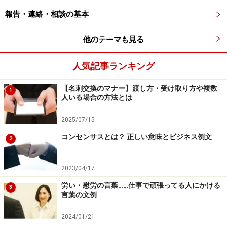
□
お店を予約する
報告・連絡・相談の基本
・お店に電話をして日時、人数、予算を伝える
他のテーマも見る
サイトから予約ができるお店も増えましたが、直接電話
人気記事ランキング
をした方がよいでしょう。店員の応対態度からお店の雰
囲気が伝わります。
【名刺交換のマナー】渡し方・受け取り方や複数
1
人いる場合の方法とは
予算については、お料理だけか、お料理と飲み物込みの
2025/07/15
料金なのかあらかじめ決めておく必要があります。その
コンセンサスとは？ 正しい意味とビジネス例文
場でお店と相談してもよいでしょう。上司や新入社員に
2
は、苦手なもの・食べられないものを事前に聞くことも
忘れずに。お店によっては、予算に応じて、お料理の内
2023/04/17
容を変更してくれたり、人数次第で特別な金額設定をす
労い・慰労の言葉……仕事で頑張ってる人にかける
3
るなど、臨機応変に対応してくれるところもあります。
言葉の文例
2024/01/21
予算は飲みもの込みで大体5000円ぐらいが安心して出せ