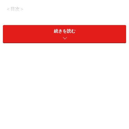
＜目次＞
事前準備（1）日程・会場を決める
事前準備（2）会場の予約と参加者への案内をする
続きを読む
歓迎会当日に気を付けたいこと
チェックリスト（1）事前準備
チェックリスト（2）宴会当日の心構え
事前準備（1）日程・会場を決める
□
日程を決める
・何日か候補日を出す
・参加予定者全員に漏れなく都合を聞く