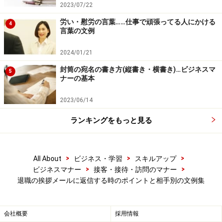
2023/07/22
退職の挨拶メール3：「退職理由」「転職
労い・慰労の言葉……仕事で頑張ってる人にかける
4
先」はむやみに聞かない
言葉の文例
人によって退職理由には、聞かれたくないことや詮索さ
2024/01/21
れたくないことがあります。
封筒の宛名の書き方(縦書き・横書き)…ビジネスマ
5
ナーの基本
差出人が、退職の理由や次の所属先を記載していなかっ
2023/06/14
た場合は、むやみに聞き出すことは控えた方が無難で
す。
ランキングをもっと見る
退職理由が気になる場合でも、相手のプライベートなこ
>
>
>
All About
ビジネス・学習
スキルアップ
とには触れず今後を気遣う言葉で気持ちを伝えましょ
>
>
ビジネスマナー
接客・接待・訪問のマナー
う。
退職の挨拶メールに返信する時のポイントと相手別の文例集
会社概要
採用情報