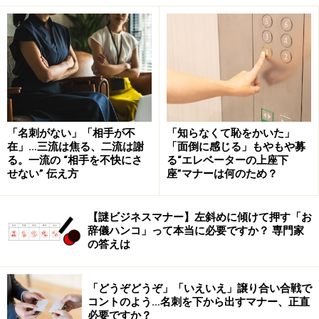
の返信例
退職の挨拶メールでは、相手をねぎらい、これから
の生活にエールを
退職の挨拶メール1：個人宛に届いた場合は
「名刺がない」「相手が不
「知らなくて恥をかいた」
在」…三流は焦る、二流は謝
「面倒に感じる」もやもや募
「必ず返信」する
る。一流の “相手を不快にさ
る“エレベーターの上座下
せない” 伝え方
座”マナーは何のため？
相手のことを気遣って、退職の挨拶メールにはできるだけ早
【謎ビジネスマナー】左斜めに傾けて押す「お
く返信しましょう。
辞儀ハンコ」って本当に必要ですか？ 専門家
の答えは
社内の人からの退職の挨拶メールは、知らない人からも
「どうぞどうぞ」「いえいえ」譲り合い合戦で
一斉メールで届くことがあります。
コントのよう…名刺を下から出すマナー、正直
必要ですか？