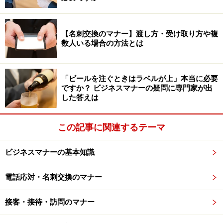
このような場合は、返信した方がよいのか悩むところで
す。
【名刺交換のマナー】渡し方・受け取り方や複
数人いる場合の方法とは
基本的には、
社内の人から個人宛に退職の挨拶メールが
届いた場合は必ず返信
します。
「ビールを注ぐときはラベルが上」本当に必要
ですか？ ビジネスマナーの疑問に専門家が出
そのほか、
個人的に親しくしている人や、お世話になっ
した答えは
た人には返信
するのがよいでしょう。
この記事に関連するテーマ
取引先の人から個人宛に届いた場合も、必ず返信しま
す。
ビジネスマナーの基本知識
また、今後も企業間の関係が続く場合は、返信した方が
電話応対・名刺交換のマナー
よいでしょう。
接客・接待・訪問のマナー
退職の挨拶メール2：出来るだけ早く返信す