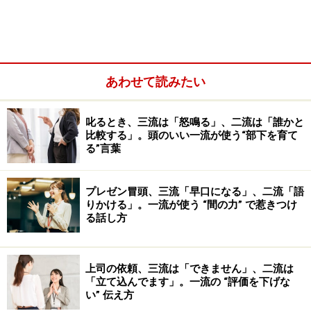
あわせて読みたい
＜目次＞
叱るとき、三流は「怒鳴る」、二流は「誰かと
退職の挨拶メール1：個人宛に届いた場合は「必ず
比較する」。頭のいい一流が使う“部下を育て
る”言葉
返信」する
退職の挨拶メール2：出来るだけ早く返信する
プレゼン冒頭、三流「早口になる」、二流「語
退職の挨拶メール3：「退職理由」「転職先」はむ
りかける」。一流が使う “間の力” で惹きつけ
る話し方
やみに聞かない
退職の挨拶メールへの基本的な返信の文面は？
社内の人から退職の挨拶メールが届いた場合の返信
上司の依頼、三流は「できません」、二流は
「立て込んでます」。一流の “評価を下げな
例
い” 伝え方
取引先の担当者から退職の挨拶メールが届いた場合