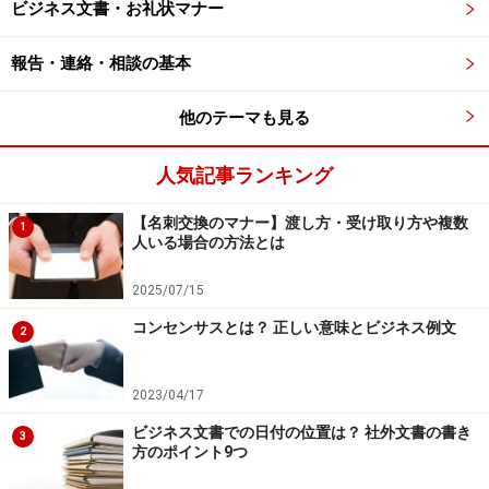
ビジネス文書・お礼状マナー
る
報告・連絡・相談の基本
社内の人の場合は、退職する日に挨拶メールを送ること
も多いため、退職後に届いたメールは当然読まれない恐
他のテーマも見る
れがあります。
人気記事ランキング
退職の挨拶メールが届いたら、すぐに返信するよう心が
けましょう。
【名刺交換のマナー】渡し方・受け取り方や複数
1
人いる場合の方法とは
社外の人からは、多少の余裕を持って挨拶メールを送っ
2025/07/15
てくる場合が多いですが、引継ぎなどで忙しくしている
コンセンサスとは？ 正しい意味とビジネス例文
2
可能性もあります。
2023/04/17
相手のことを気遣って、退職の挨拶メールにはできるだ
け早く返信しましょう。
ビジネス文書での日付の位置は？ 社外文書の書き
3
方のポイント9つ