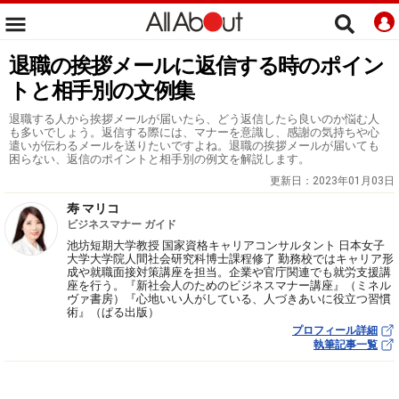
退職の挨拶メールに返信する時のポイン
トと相手別の文例集
退職する人から挨拶メールが届いたら、どう返信したら良いのか悩む人
も多いでしょう。返信する際には、マナーを意識し、感謝の気持ちや心
遣いが伝わるメールを送りたいですよね。退職の挨拶メールが届いても
困らない、返信のポイントと相手別の例文を解説します。
更新日：
2023年01月03日
寿 マリコ
ビジネスマナー ガイド
池坊短期大学教授 国家資格キャリアコンサルタント 日本女子
大学大学院人間社会研究科博士課程修了 勤務校ではキャリア形
成や就職面接対策講座を担当。企業や官庁関連でも就労支援講
座を行う。『新社会人のためのビジネスマナー講座』（ミネル
ヴァ書房）『心地いい人がしている、人づきあいに役立つ習慣
術』（ぱる出版）
プロフィール詳細
執筆記事一覧