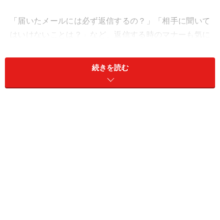
「届いたメールには必ず返信するの？」「相手に聞いて
はいけないことは？」など、返信する時のマナーも気に
なるところです。
続きを読む
返信する際にはポイントを押さえた上で、感謝の気持ち
や心遣いが伝わるメールを送りたいですよね。
退職の挨拶メールが届いても困らない、返信のポイント
と相手別の文例を解説します。