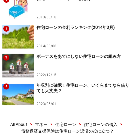
2013/03/18
住宅ローンの金利ランキング(2014年3月)
2
2014/03/08
ボーナスをあてにしない住宅ローンの組み方
3
2022/12/15
年収別に確認！住宅ローン、いくらまでなら借り
4
ても大丈夫？
2023/05/01
>
>
>
>
All About
マネー
住宅ローン
住宅ローンの借入
債務返済支援保険は住宅ローン返済の役に立つ？