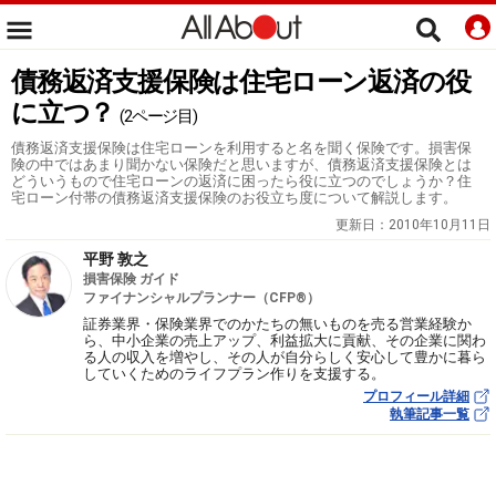
債務返済支援保険は住宅ローン返済の役
に立つ？
(2ページ目)
債務返済支援保険は住宅ローンを利用すると名を聞く保険です。損害保
険の中ではあまり聞かない保険だと思いますが、債務返済支援保険とは
どういうもので住宅ローンの返済に困ったら役に立つのでしょうか？住
宅ローン付帯の債務返済支援保険のお役立ち度について解説します。
更新日：
2010年10月11日
平野 敦之
損害保険 ガイド
ファイナンシャルプランナー（CFP®）
証券業界・保険業界でのかたちの無いものを売る営業経験か
ら、中小企業の売上アップ、利益拡大に貢献、その企業に関わ
る人の収入を増やし、その人が自分らしく安心して豊かに暮ら
していくためのライフプラン作りを支援する。
プロフィール詳細
執筆記事一覧