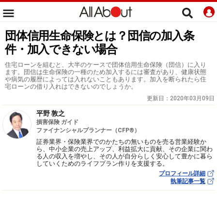
団体信用生命保険とは？団信の加入条
件・加入できない場合
住宅ローンを組むと、大半のケースで団体信用生命保険（団信）に入り
ます。団信は生命保険の一種のため加入するには審査があり、健康状態
や病気の履歴によっては入れないこともあります。加入を断られたら住
宅ローンの借り入れはできないのでしょうか。
更新日：
2020年03月09日
平野 敦之
損害保険 ガイド
ファイナンシャルプランナー（CFP®）
証券業界・保険業界でのかたちの無いものを売る営業経験か
ら、中小企業の売上アップ、利益拡大に貢献、その企業に関わ
る人の収入を増やし、その人が自分らしく安心して豊かに暮ら
していくためのライフプラン作りを支援する。
プロフィール詳細
執筆記事一覧