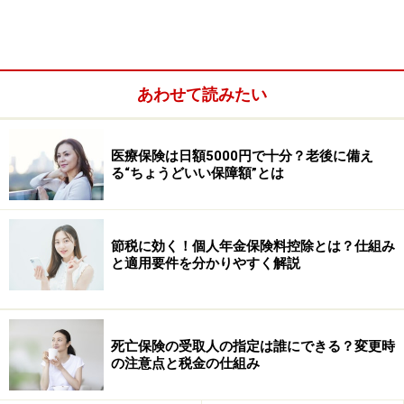
住宅を取得する際にほとんどの人は住宅ローンを利用し
ます。長期間にわたって数千万円単位の借入・返済を行
いますから、資金を貸す側は返済してもらえないリス
あわせて読みたい
ク、借りる側は返済できないリスクがあります。
医療保険は日額5000円で十分？老後に備え
る“ちょうどいい保障額”とは
節税に効く！個人年金保険料控除とは？仕組み
と適用要件を分かりやすく解説
死亡保険の受取人の指定は誰にできる？変更時
の注意点と税金の仕組み