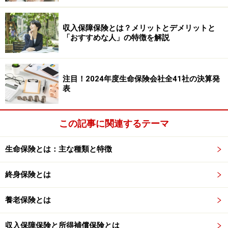
民間の金融機関では団信を強制加入にしているところが
収入保障保険とは？メリットとデメリットと
多いのですが、一部の民間金融機関などは任意加入のも
「おすすめな人」の特徴を解説
のもあります。なお、フラット35は2017年10月1日の申
し込み分から、フラット35の支払いに団信の加入費用が
含まれるようになったため、別途団信の特約料の支払い
注目！2024年度生命保険会社全41社の決算発
表
が不要になりました。
また、保険料は金利の中に含まれている（0.3％程度上乗
この記事に関連するテーマ
せ）ことが多いようですが、なかには別途保険料を支払
うなど、金融機関によっても仕組みが異なります。ちな
生命保険とは：主な種類と特徴
みにこの保険料、保険金受取人が金融機関等であるた
終身保険とは
め、
生命保険料控除
の対象とはなりません。
養老保険とは
疾病保障付きの団信もある
収入保障保険と所得補償保険とは