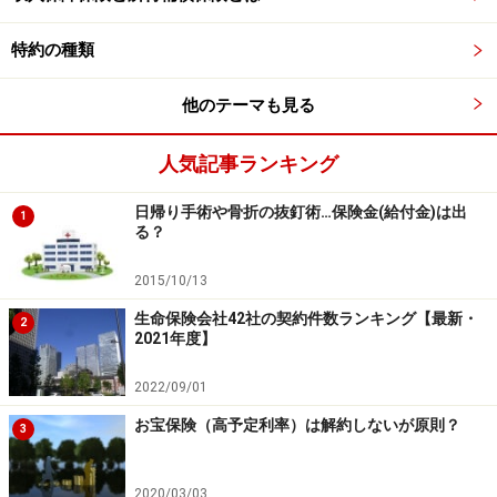
団信の中には、
「疾病保障付き」のタイプ
もあります。
特約の種類
たとえば「
三大疾病付（がん・急性心筋梗塞・脳卒
中）
」は、これらの三大疾病になって所定の要件に該当
他のテーマも見る
すると、住宅ローンが弁済されるというものです。
人気記事ランキング
他にも最近は
八大疾病付（三大疾病＋高血圧性疾患、糖
日帰り手術や骨折の抜釘術…保険金(給付金)は出
尿病、慢性腎不全、肝硬変、慢性膵炎）
など、様々なタ
1
る？
イプがあります。住宅ローンによって様々ですが、特徴
的なのは単に死亡や高度障害だけでなく、八大疾病にか
2015/10/13
かって所定の状態になったときにはローンが免除される
生命保険会社42社の契約件数ランキング【最新・
2
ようになっていることです。
2021年度】
2022/09/01
加えて
就業不能
に対応する団信も出てきています。今
お宝保険（高予定利率）は解約しないが原則？
は、昔のように必ずしも病気がすぐに死に直結するわけ
3
ではないという医療技術の進歩などの影響もあります
が、死亡率が下がったときにより、自宅療養などの状態
2020/03/03