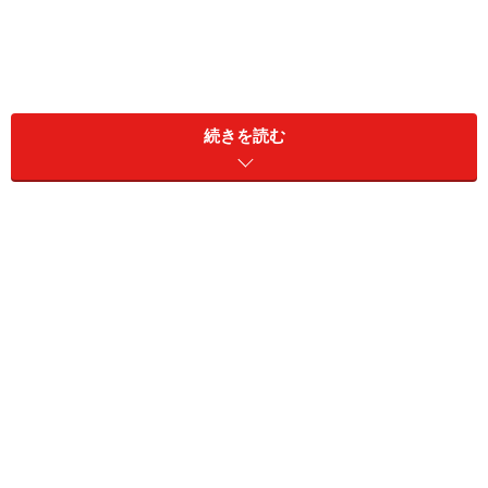
続きを読む
＜団体信用生命保険 目次＞
団体信用生命保険とは？目的・特徴
団信の保険金額・保険料
疾病保障付きの団信
団信の加入条件は年齢と健康状態
団信に入れない場合の対処法は？
団体信用生命保険とは？団信の目的と特徴