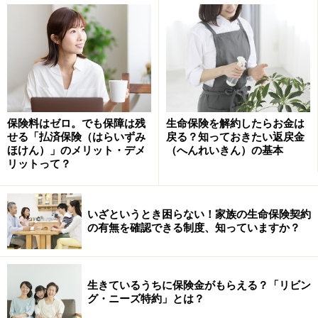
団体信用生命保険とは、住宅ローンを利用して住宅を取
得した人が死亡した場合（あるいは高度障害になった場
合）などにその人に代って債務（借金）を返済するため
の生命保険
です。
住宅ローンを組んだ債務者が死亡しても、残された遺族
は住宅ローンを支払い続ける必要がなくなります。万が
保険料はゼロ。でも保障は残
生命保険を解約したらお金は
せる「払済保険（はらいずみ
戻る？知っておきたい返戻金
一のときにも購入した住宅に家族が安心して住み続ける
ほけん）」のメリット・デメ
（へんれいきん）の基本
ためにとても大切な仕組みなのです。
リットって？
いざというとき困らない！家族の生命保険契約
団体信用生命保険の保険金額と保険料はい
の有無を確認できる制度、知っていますか？
くら？
団体信用生命保険の
保険金額（契約金額）は住宅ローン
生きているうちに保険金がもらえる？「リビン
残高
となります。そのため返済が進んでいけば、保険金
グ・ニーズ特約」とは？
額も減少します。結果、保険料も減少するわけです。