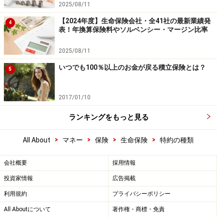
2025/08/11
【2024年度】生命保険会社・全41社の最新業績発
4
表！年換算保険料やソルベンシー・マージン比率
2025/08/11
いつでも100％以上のお金が戻る積立保険とは？
5
2017/01/10
ランキングをもっと見る
>
>
>
>
All About
マネー
保険
生命保険
特約の種類
会社概要
採用情報
投資家情報
広告掲載
利用規約
プライバシーポリシー
All Aboutについて
著作権・商標・免責