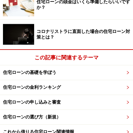
住宅ローンの頭金はいくら準備したらいいです
投資や資産運用に関する最終的なご判断はご自身の責任において
行ってください。
か？
掲載情報の正確性・完全性については十分に配慮しております
が、その内容を保証するものではなく、これに基づく損失・損害
などについて当社は一切の責任を負いません。
最新の情報や詳細については、必ず各金融機関やサービス提供者
コロナリストラに直面した場合の住宅ローン対
の公式情報をご確認ください。
策とは？
次のページへ
1
/
2
この記事に関連するテーマ
住宅ローンの基礎を学ぼう
住宅ローンの金利ランキング
住宅ローンの申し込みと審査
住宅ローンの選び方（新規）
これから借りる住宅ローン関連情報