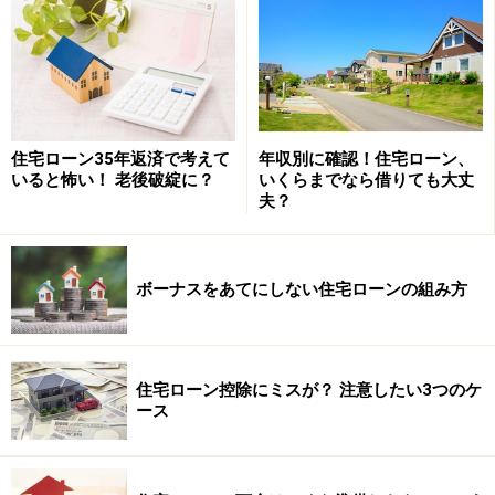
産会社の場合は要注意です。
数週間したあとにキャンセルされると不動産会社も困る
ので、申込証拠金の有効期間は一般的に1週間～10日間
が目安となっています。トラブルを回避するためにも、
申込証拠金の有効期限も書面にて確認しておきましょ
住宅ローン35年返済で考えて
年収別に確認！住宅ローン、
いると怖い！ 老後破綻に？
いくらまでなら借りても大丈
う。
夫？
なお、申込証拠金は、売買契約をするときの手付金や契
約時の諸費用（印紙代）に充当されます。
ボーナスをあてにしない住宅ローンの組み方
次のページ
では、最も重要な手付金について説明しま
す。
住宅ローン控除にミスが？ 注意したい3つのケ
ース
※記事内容は執筆時点のものです。最新の内容をご確認くださ
い。
本記事の内容は一般的な情報提供を目的としており、特定の金融
商品や投資行動を推奨するものではありません。