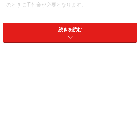
のときに手付金が必要となります。
ちなみに申込証拠金は物件価格に関係なく5～10万円、
続きを読む
手付金は物件価格の10～20％が目安となります。申込証
拠金は手付金に充当できるので、物件価格が4,000万円の
場合、購入する物件を決めて1～2週間の間に、売買契約
に必要な諸費用（売買契約書の印紙税数万円）を除い
て、400～800万円を現金で用意する必要があります。こ
の手付金は俗にいう頭金で用意することになります。
申込証拠金とは？
購入したい物件が決まった場合、不動産会社から購入の
意思表示として申込証拠金の支払いを求められます。金
額は物件によって異なりますが、5～10万円が一般的で