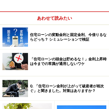
す。
申込証拠金を支払う段階では、物件の売買契約は成立し
あわせて読みたい
ていないので、購入をキャンセルしたとしても返還され
るのが一般的です。返還される金額は全額返還というケ
ースと事務手数料数万円を差し引いた一部返還するとい
住宅ローンの変動金利と固定金利、今借りるな
らどっち？ シミュレーションで検証
ケースがあります。
不動産会社によっては全額返還を拒絶する場合があるの
「住宅ローンの頭金は貯めるな！」金利上昇時
で、購入をキャンセルしたときは返還されるかどうか、
は今までの常識が通用しないワケ
申込証拠金を支払う前に必ず書面にて確認しておきまし
ょう。
Q. 「住宅ローン金利が上がって破産者が相次
また、支払った証拠として預り証を発行するように不動
ぐ」と聞きました。対策はありますか？
産会社に依頼しましょう。もしも、キャンセル時の申込
証拠金の全額返還や預り証の発行を拒絶するような不動