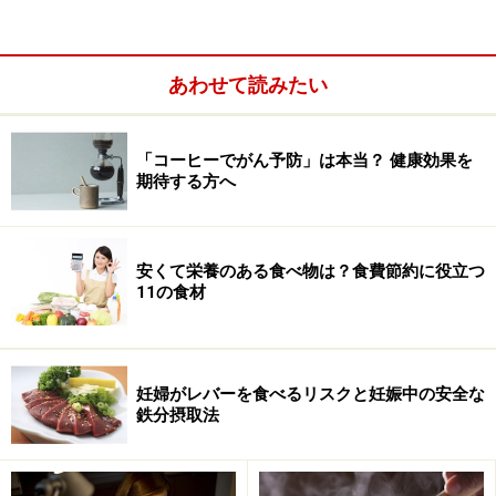
大量に使用されることがありますが、非常に大量のビタ
ミンB6を摂取した場合、深刻な神経障害が報告されてい
ます。水溶性のビタミンですが、過剰に摂取する場合は
あわせて読みたい
注意が必要です。
「コーヒーでがん予防」は本当？ 健康効果を
期待する方へ
安くて栄養のある食べ物は？食費節約に役立つ
11の食材
妊婦がレバーを食べるリスクと妊娠中の安全な
鉄分摂取法
※記事内容は執筆時点のものです。最新の内容をご確認くださ
い。
※当サイトにおける医師・医療従事者等による情報の提供は、診