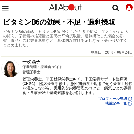
ビタミンB6の効果・不足・過剰摂取
ビタミンB6の働き、ビタミンB6が不足したときの症状、欠乏しやすい人
の傾向、栄養素の推奨量と国民の平均摂取量、過剰摂取した場合の影
響、食品が含む栄養素量など、具体的な数値を示しながら分かりやすく
まとめました。
更新日：
2010年08月24日
一政 晶子
栄養管理・療養食 ガイド
管理栄養士
管理栄養士、米国登録栄養士(RD)、米国栄養サポート臨床師
(CNSC)、臨床栄養学修士。急性期病院の現場で働く栄養士経験
を活かしながら、実用的な栄養管理のコツと、病気ごとの療養
食・食事療法の基礎知識をお届けします。
プロフィール詳細
執筆記事一覧