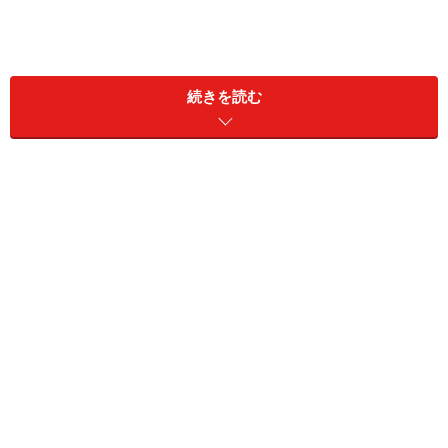
豚肉にも大切な栄養素が沢山含まれています
ビタミンB6は、たんぱく質、脂質、炭水化物の代謝、神
続きを読む
経伝達物質の機能に欠かせません。
ビタミンB6の欠乏症
不足すると湿疹をはじめとする様々な皮膚のトラブル、
貧血、血管障害、うつ、混乱などを引き起こします。ア
ルコールを大量に飲む人は欠乏する可能性があります。
ビタミンB6の過剰摂取
ビタミンB6はPMS（月経前症候群）や喘息などの改善に