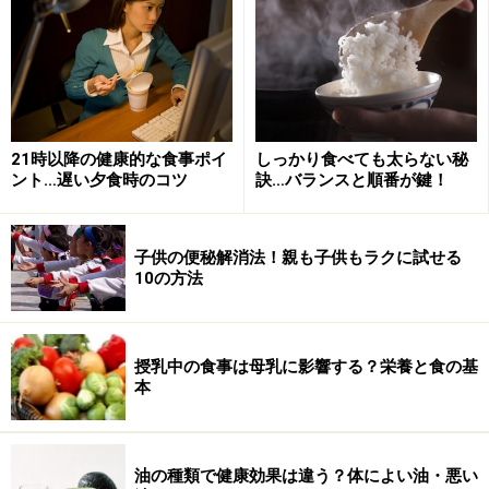
断・治療行為ではありません。診断・治療を必要とする方は、適
切な医療機関での受診をおすすめいたします。記事内容は執筆者
個人の見解によるものであり、全ての方への有効性を保証するも
のではありません。当サイトで提供する情報に基づいて被ったい
かなる損害についても、当社、各ガイド、その他当社と契約した
情報提供者は一切の責任を負いかねます。
免責事項
21時以降の健康的な食事ポイ
しっかり食べても太らない秘
ント…遅い夕食時のコツ
訣…バランスと順番が鍵！
次のページへ
1
/
2
子供の便秘解消法！親も子供もラクに試せる
10の方法
授乳中の食事は母乳に影響する？栄養と食の基
本
油の種類で健康効果は違う？体によい油・悪い