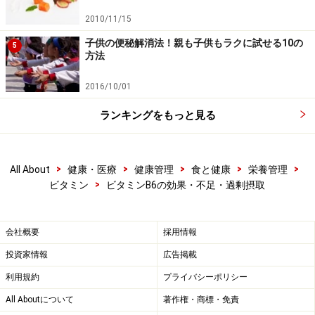
2010/11/15
子供の便秘解消法！親も子供もラクに試せる10の
5
方法
2016/10/01
ランキングをもっと見る
>
>
>
>
>
All About
健康・医療
健康管理
食と健康
栄養管理
>
ビタミン
ビタミンB6の効果・不足・過剰摂取
会社概要
採用情報
投資家情報
広告掲載
利用規約
プライバシーポリシー
All Aboutについて
著作権・商標・免責