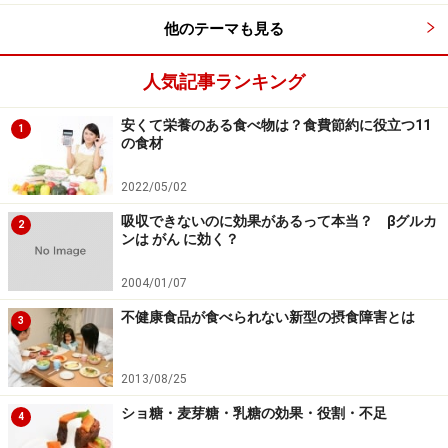
他のテーマも見る
人気記事ランキング
安くて栄養のある食べ物は？食費節約に役立つ11
1
の食材
2022/05/02
吸収できないのに効果があるって本当？ βグルカ
2
ンは がん に効く？
2004/01/07
不健康食品が食べられない新型の摂食障害とは
3
2013/08/25
ショ糖・麦芽糖・乳糖の効果・役割・不足
4