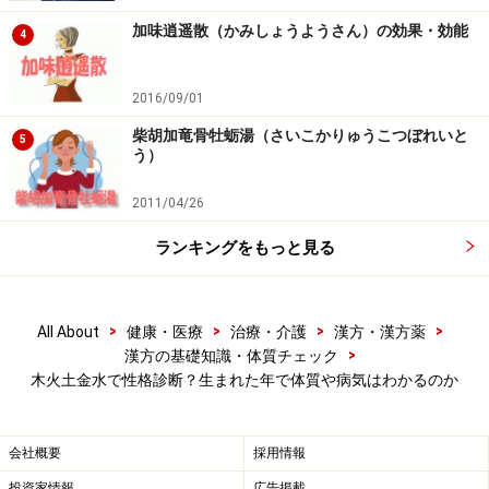
加味逍遥散（かみしょうようさん）の効果・効能
4
■オススメ関連記事
冬太り・冬冷えは、食生活で改善できる？
2016/09/01
腎を補う薬膳食材とアンチエイジングレシピ
柴胡加竜骨牡蛎湯（さいこかりゅうこつぼれいと
5
う）
5秒でわかる！ 顔色で体質チェック
2011/04/26
ランキングをもっと見る
二黒土星、五黄土星、八白土星の性格やト
ラブルの傾向
>
>
>
>
All About
健康・医療
治療・介護
漢方・漢方薬
豊かな土壌は大地を包み込む母のようですね。土星のひ
>
漢方の基礎知識・体質チェック
とはおしゃべりが好きで、人望に厚く、人懐っこいとこ
木火土金水で性格診断？生まれた年で体質や病気はわかるのか
ろがあります。その反面ちょっとしたことでくよくよす
ることもあります。
会社概要
採用情報
投資家情報
広告掲載