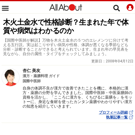
木火土金水で性格診断？生まれた年で体
質や病気はわかるのか
【国際中医師が解説】万物を木火土金水の５つのエレメンツに分けて考
える五行説。実は起こりやすい病気や性格、体調が悪くなる季節なども
分析・診断することができると考えられています。生まれ年の早見表を
見ながら、自分の属性・タイプをチェックしてみましょう。
更新日：
2008年04月12日
杏仁 美友
漢方・薬膳料理 ガイド
国際中医師
自身の体調不良が漢方で改善できたことを機に、本格的に漢
方・薬膳の分野を学んできました。国際中医師・中医薬膳師の
資格を活かし、「こころに漢方を、くちびるに薬膳を」をモッ
トーに、身近な食材を使ったカンタン薬膳やわかりやすい漢方
の知恵を紹介していきます。
プロフィール詳細
執筆記事一覧