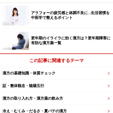
1961年
三碧木星
1985年
六白金星
2009年
九紫火星
アラフォーの疲労感と体調不良に…生活習慣を
1962年
二黒土星
1986年
五黄土星
2010年
八白土星
中医学で整えるポイント
1963年
一白水星
1987年
四緑木星
2011年
七赤金星
更年期のイライラに効く漢方は？更年期障害に
ちなみに、生まれ年だけでなく、生まれた日時まで調べ
有効な漢方薬一覧
ると、さらに詳しい情報が得られます。ここでは五行に
基づいた基本的な素質についてふれます。
この記事に関連するテーマ
一白水星のひとは⇒
こちら
漢方の基礎知識・体質チェック
二黒土星、五黄土星、八白土星のひとは⇒
こちら
三碧木星、四緑木星のひとは⇒
こちら
証・整体観念・陰陽五行
六白金星、七赤金星のひとは⇒
こちら
漢方の取り入れ方・漢方薬の飲み方
九紫火星のひとは⇒
こちら
冷え・むくみ・だるさ・夏バテの漢方