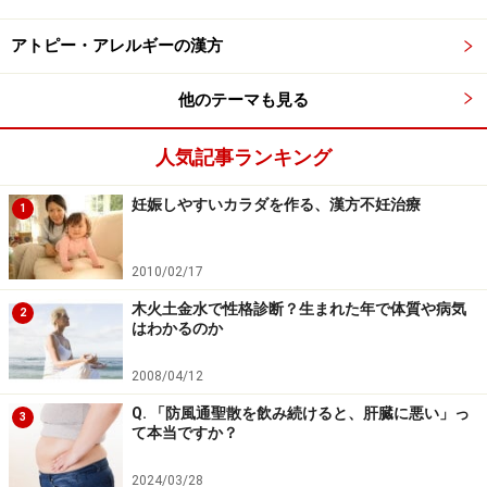
アトピー・アレルギーの漢方
一白水星の性格やトラブルの傾向
他のテーマも見る
水は自由自在に形をかえて、どこへでも動くことが出来
ますよね。それゆえに、水星のひとは、フレキシブルに
人気記事ランキング
対応でき、どんな場所にでもすぐ溶け込むことが出来
る、柔軟な性格な人が多いようです。
妊娠しやすいカラダを作る、漢方不妊治療
1
■起こりすい病気とトラブル
2010/02/17
水をコントロールする機能がある「腎」。漢方で言うと
木火土金水で性格診断？生まれた年で体質や病気
2
泌尿器系だけではなく、内分泌系にもトラブルが起こり
はわかるのか
やすいとされます。寒くなる冬に体調が悪くなりがち
2008/04/12
で、腰痛や耳鳴りにも注意が必要です。
これは本来備わっている五行の「水」性質であり、実際
Q. 「防風通聖散を飲み続けると、肝臓に悪い」っ
3
て本当ですか？
は環境や遺伝、嗜好などを総合して判断するのがベスト
です。
2024/03/28