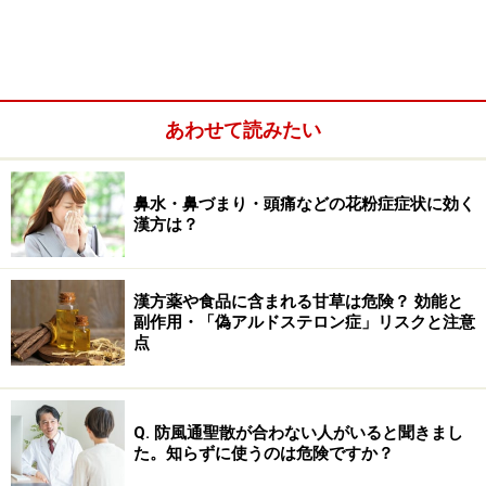
あわせて読みたい
まずは自分の星がどれかチェックしてみましょう。
1940年
六白金星
1964年
九紫火星
1988年
三碧木星
鼻水・鼻づまり・頭痛などの花粉症症状に効く
漢方は？
1941年
五黄土星
1965年
八白土星
1989年
二黒土星
1942年
四緑木星
1966年
七赤金星
1990年
一白水星
漢方薬や食品に含まれる甘草は危険？ 効能と
1943年
三碧木星
1967年
六白金星
1991年
九紫火星
副作用・「偽アルドステロン症」リスクと注意
点
1944年
二黒土星
1968年
五黄土星
1992年
八白土星
1945年
一白水星
1969年
四緑木星
1993年
七赤金星
1946年
九紫火星
1970年
三碧木星
1994年
六白金星
Q. 防風通聖散が合わない人がいると聞きまし
た。知らずに使うのは危険ですか？
1947年
八白土星
1971年
二黒土星
1995年
五黄土星