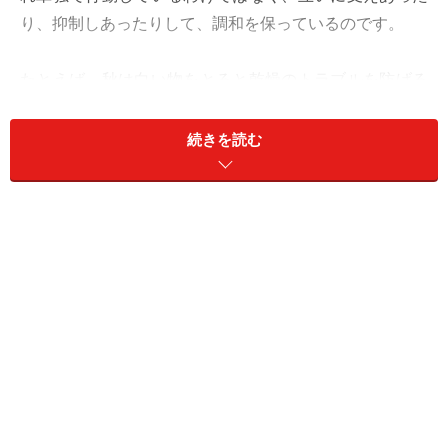
り、抑制しあったりして、調和を保っているのです。
たとえば、秋は白い物をとると乾燥のトラブルを防げる
とか、水星人は木星人を育てる関係……などは、下の相関
図をみるとよくわかります。
続きを読む
五行と星の関係：太い矢印は育てはぐくむ関係で、点線
の矢印は抑圧する関係