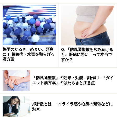
1948年
七赤金星
1972年
一白水星
1996年
四緑木星
1949年
六白金星
1973年
九紫火星
1997年
三碧木星
1950年
五黄土星
1974年
八白土星
1998年
二黒土星
1951年
四緑木星
1975年
七赤金星
1999年
一白水星
1952年
三碧木星
1976年
六白金星
2000年
九紫火星
梅雨のだるさ、めまい、頭痛
1953年
二黒土星
1977年
五黄土星
2001年
八白土星
Q. 「防風通聖散を飲み続ける
に！ 気象病・水毒を和らげる
と、肝臓に悪い」って本当で
1954年
一白水星
1978年
四緑木星
2002年
七赤金星
漢方薬
すか？
1955年
九紫火星
1979年
三碧木星
2003年
六白金星
1956年
八白土星
1980年
二黒土星
2004年
五黄土星
「防風通聖散」の効果・効能、副作用…「ダイ
エット漢方薬」のはたらきと注意点
1957年
七赤金星
1981年
一白水星
2005年
四緑木星
1958年
六白金星
1982年
九紫火星
2006年
三碧木星
抑肝散とは……イライラ感や心身の緊張などに
1959年
五黄土星
1983年
八白土星
2007年
二黒土星
効果
1960年
四緑木星
1984年
七赤金星
2008年
一白水星