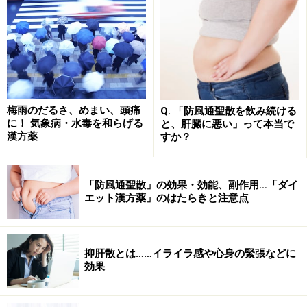
でなく、心をココロというように、精神活動にも大きな
影響をあたえるものとされているのです。
なお、舌の状態は常に一定ではなく、体調によって変化
します。まとめると次のようなことがわかります。
梅雨のだるさ、めまい、頭痛
Q. 「防風通聖散を飲み続ける
胃腸の状態
に！ 気象病・水毒を和らげる
と、肝臓に悪い」って本当で
漢方薬
すか？
水分代謝の異常
血液の分布
「防風通聖散」の効果・効能、副作用…「ダイ
ココロの状態
エット漢方薬」のはたらきと注意点
病気の進行・深さ
もともとの体質
抑肝散とは……イライラ感や心身の緊張などに
カラダの寒熱性など……
効果
正常な舌の状態・舌の健康度チェック