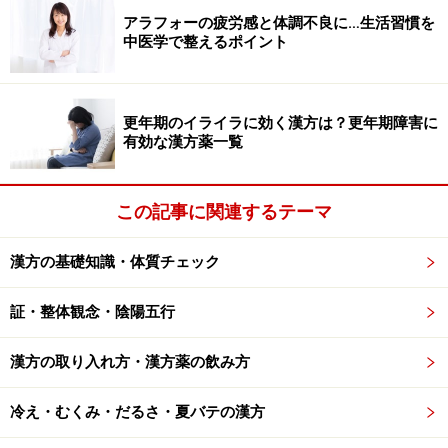
アラフォーの疲労感と体調不良に…生活習慣を
中医学で整えるポイント
毎日舌のチェックをしていると、その変化にも気がつくは
ず
更年期のイライラに効く漢方は？更年期障害に
有効な漢方薬一覧
アッカンベーして「キレイな舌」を見せるテレビCMなど
がありますが、実際「よい舌」とはどんなものを指すの
でしょうか。色、形、苔、厚さ、潤い、動きなどに着目
この記事に関連するテーマ
してみましょう。
漢方の基礎知識・体質チェック
□ 薄紅色で、鮮やかなピンク色
証・整体観念・陰陽五行
□ 苔はうっすらと白くついている程度
□ 適度に潤っている
漢方の取り入れ方・漢方薬の飲み方
□ 程よい大きさや厚さがある
□ 動きが自由
冷え・むくみ・だるさ・夏バテの漢方