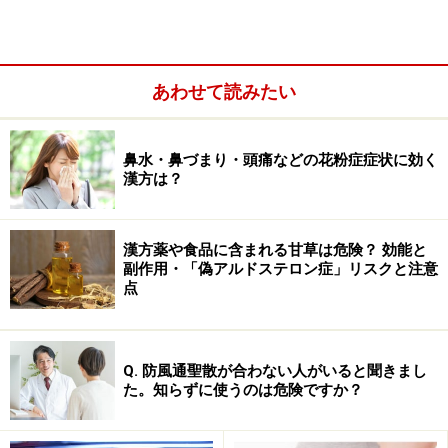
であり、胃腸の状態が如実に現れる場所でもあります。
あわせて読みたい
鼻水・鼻づまり・頭痛などの花粉症症状に効く
漢方は？
漢方薬や食品に含まれる甘草は危険？ 効能と
副作用・「偽アルドステロン症」リスクと注意
点
Q. 防風通聖散が合わない人がいると聞きまし
た。知らずに使うのは危険ですか？
また、漢方では「舌は心（しん）に開窮する」といわ
れ、心の活動の異常が舌に出やすいとされています。こ
こでいう心も、心臓の血液を送り出すポンプの働きだけ