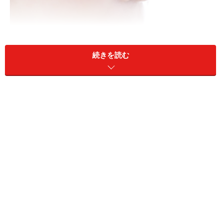
続きを読む
舌は口ほどに物を言う？
舌は口ほどに物を言う？
舌は最初に飲食物と出会う場所で、そこで簡単に噛み砕
かれた食物は食道を通り、胃へ運ばれますよね。なの
で、舌が一番影響を受けやすいのがその人が食べたもの