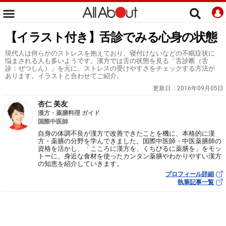
【イラスト付き】舌診でみる心身の状態
現代人は何らかのストレスを抱えており、寝付けないなどの不眠症状に
悩まされる人も多いようです。漢方では舌の状態を見る「舌診断（舌
診：ぜつしん）」を元に、ストレスの受けやすさをチェックする方法が
あります。イラストと合わせてご紹介。
更新日：
2016年09月05日
杏仁 美友
漢方・薬膳料理 ガイド
国際中医師
自身の体調不良が漢方で改善できたことを機に、本格的に漢
方・薬膳の分野を学んできました。国際中医師・中医薬膳師の
資格を活かし、「こころに漢方を、くちびるに薬膳を」をモッ
トーに、身近な食材を使ったカンタン薬膳やわかりやすい漢方
の知恵を紹介していきます。
プロフィール詳細
執筆記事一覧