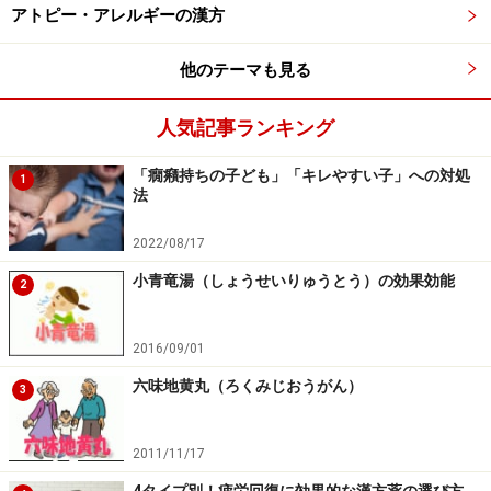
なお、自分で舌チェックするときのポイントですが、コ
アトピー・アレルギーの漢方
ーヒーなどの濃い色の飲食物を食べていたり、キャンデ
他のテーマも見る
ィーなどを舐めている場合は正確な舌の状態がわかりま
せんので、気をつけましょうね。また、抗生物質を服用
人気記事ランキング
していると舌が黒くなることもあるようです。
「癇癪持ちの子ども」「キレやすい子」への対処
1
法
それでは
次のページ
で、ストレスや不眠の舌についてご
紹介しましょう。
2022/08/17
※記事内容は執筆時点のものです。最新の内容をご確認くださ
小青竜湯（しょうせいりゅうとう）の効果効能
2
い。
※当サイトにおける医師・医療従事者等による情報の提供は、診
断・治療行為ではありません。診断・治療を必要とする方は、適
2016/09/01
切な医療機関での受診をおすすめいたします。記事内容は執筆者
個人の見解によるものであり、全ての方への有効性を保証するも
六味地黄丸（ろくみじおうがん）
3
のではありません。当サイトで提供する情報に基づいて被ったい
かなる損害についても、当社、各ガイド、その他当社と契約した
情報提供者は一切の責任を負いかねます。
2011/11/17
免責事項
4タイプ別！疲労回復に効果的な漢方薬の選び方