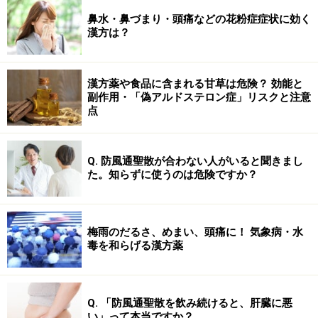
鼻水・鼻づまり・頭痛などの花粉症症状に効く
漢方は？
漢方薬や食品に含まれる甘草は危険？ 効能と
副作用・「偽アルドステロン症」リスクと注意
点
Q. 防風通聖散が合わない人がいると聞きまし
た。知らずに使うのは危険ですか？
梅雨のだるさ、めまい、頭痛に！ 気象病・水
毒を和らげる漢方薬
Q. 「防風通聖散を飲み続けると、肝臓に悪
い」って本当ですか？