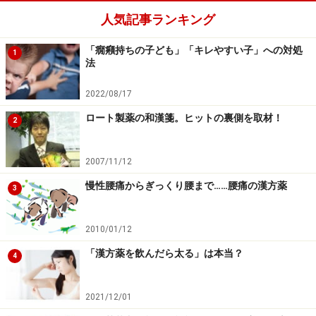
人気記事ランキング
「癇癪持ちの子ども」「キレやすい子」への対処
1
法
2022/08/17
ロート製薬の和漢箋。ヒットの裏側を取材！
2
2007/11/12
慢性腰痛からぎっくり腰まで……腰痛の漢方薬
3
2010/01/12
「漢方薬を飲んだら太る」は本当？
4
2021/12/01