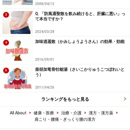
2008/04/12
Q. 「防風通聖散を飲み続けると、肝臓に悪い」っ
3
て本当ですか？
2024/03/28
加味逍遥散（かみしょうようさん）の効果・効能
4
2016/09/01
柴胡加竜骨牡蛎湯（さいこかりゅうこつぼれいと
5
う）
2011/04/26
ランキングをもっと見る
>
>
>
>
All About
健康・医療
治療・介護
漢方・漢方薬
肩こり・腰痛・ぎっくり腰の漢方