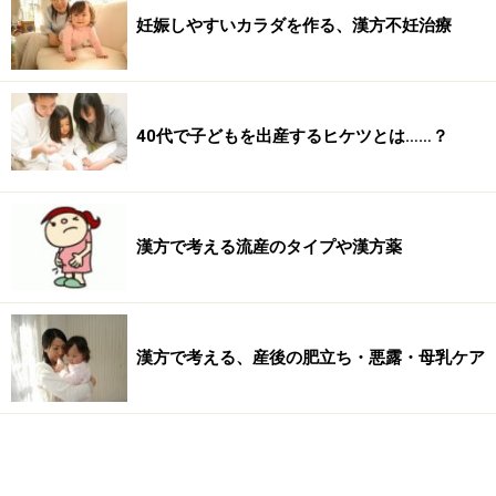
妊娠しやすいカラダを作る、漢方不妊治療
40代で子どもを出産するヒケツとは……？
漢方で考える流産のタイプや漢方薬
漢方で考える、産後の肥立ち・悪露・母乳ケア