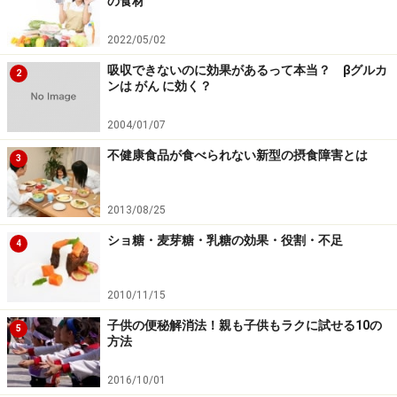
の食材
2022/05/02
吸収できないのに効果があるって本当？ βグルカ
2
ンは がん に効く？
2004/01/07
不健康食品が食べられない新型の摂食障害とは
3
2013/08/25
ショ糖・麦芽糖・乳糖の効果・役割・不足
4
2010/11/15
子供の便秘解消法！親も子供もラクに試せる10の
5
方法
2016/10/01