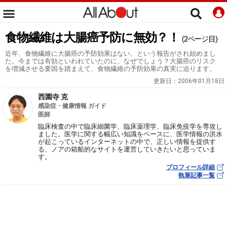
食物繊維は大腸癌予防に無効？！
(2ページ目)
近年、食物繊維に大腸癌の予防効果はない、という報告がされ始めまし
た。今までは有効といわれていたのに、なぜでしょう？大腸癌のリスク
を増減させる要因を踏まえて、食物繊維の予防効果の真実に迫ります。
更新日：
2006年01月18日
西園寺 克
感染症・健康情報 ガイド
医師
臨床検査の中で臨床細菌学、臨床薬理学、臨床免疫学を専攻し
ました。医学に関する幅広い知識をベースに、医学情報の洪水
が起こっているインターネットの中で、正しい情報を提供す
る、ノアの箱船的なサイトを運営していきたいと思っていま
す。
プロフィール詳細
執筆記事一覧