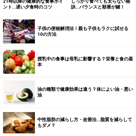
21時以降の健康的な食事ポイ
しっかり食べても太らない秘
ント…遅い夕食時のコツ
訣…バランスと順番が鍵！
子供の便秘解消法！親も子供もラクに試せる
10の方法
授乳中の食事は母乳に影響する？栄養と食の基
本
油の種類で健康効果は違う？体によい油・悪い
油
中性脂肪の減らし方・改善法…脂質を減らして
もダメ？