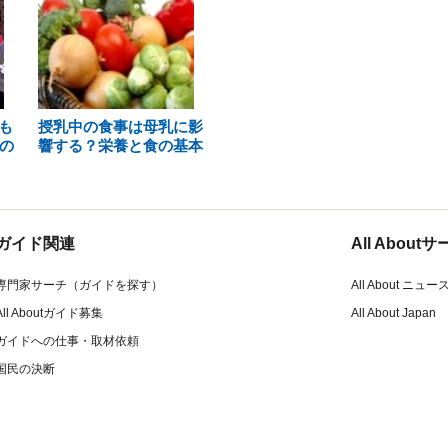
も
授乳中の食事は母乳に影
の
響する？栄養と食の基本
ガイド関連
All Abou
専門家サーチ（ガイドを探す）
All About ニュー
All Aboutガイド募集
All About Japan
ガイドへの仕事・取材依頼
国民の決断