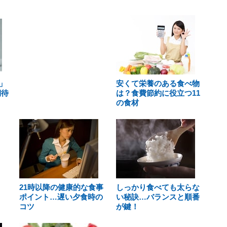
」
安くて栄養のある食べ物
期待
は？食費節約に役立つ11
の食材
21時以降の健康的な食事
しっかり食べても太らな
ポイント…遅い夕食時の
い秘訣…バランスと順番
コツ
が鍵！