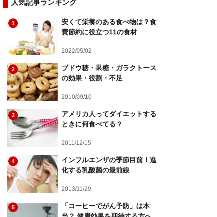
人気記事ランキング
安くて栄養のある食べ物は？食
1
費節約に役立つ11の食材
2022/05/02
ブドウ糖・果糖・ガラクトース
2
の効果・役割・不足
2010/09/10
アメリカ人ってダイエットする
3
ときに何食べてる？
2011/12/15
インフルエンザの季節目前！進
4
化する乳酸菌の最前線
2013/11/29
「コーヒーでがん予防」は本
5
当？ 健康効果を期待する方へ