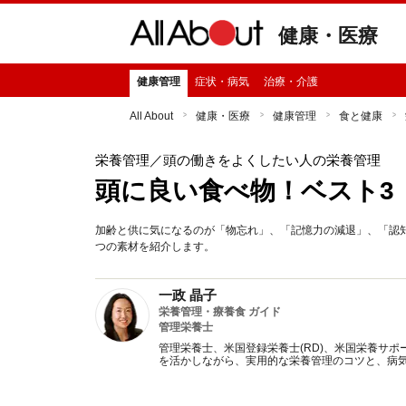
健康・医療
健康管理
症状・病気
治療・介護
All About
健康・医療
健康管理
食と健康
栄養管理
／頭の働きをよくしたい人の栄養管理
頭に良い食べ物！ベスト3
加齢と供に気になるのが「物忘れ」、「記憶力の減退」、「認知
つの素材を紹介します。
一政 晶子
栄養管理・療養食 ガイド
管理栄養士
管理栄養士、米国登録栄養士(RD)、米国栄養サポ
を活かしながら、実用的な栄養管理のコツと、病