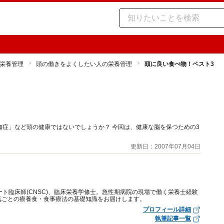
栄養管理
頭の働きをよくしたい人の栄養管理
頭に良い食べ物！ベスト3
症」など頭の健康ではないでしょうか？ 今回は、健康な脳を保つための3
更新日：2007年07月04日
ート臨床師(CNSC)、臨床栄養学修士。急性期病院の現場で働く栄養士経験
気ごとの療養食・食事療法の基礎知識をお届けします。
プロフィール詳細
執筆記事一覧