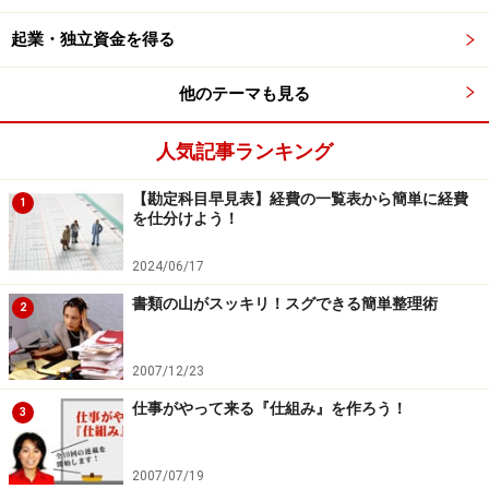
起業・独立資金を得る
他のテーマも見る
人気記事ランキング
【勘定科目早見表】経費の一覧表から簡単に経費
1
を仕分けよう！
2024/06/17
書類の山がスッキリ！スグできる簡単整理術
2
2007/12/23
仕事がやって来る『仕組み』を作ろう！
3
2007/07/19