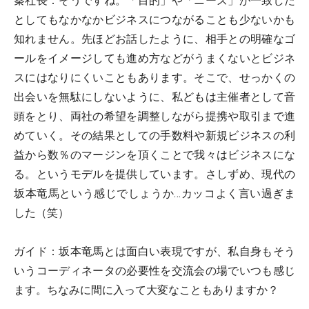
秦社長：
そうですね。「目的」や「ニーズ」が一致した
としてもなかなかビジネスにつながることも少ないかも
知れません。先ほどお話したように、相手との明確なゴ
ールをイメージしても進め方などがうまくないとビジネ
スにはなりにくいこともあります。そこで、せっかくの
出会いを無駄にしないように、私どもは主催者として音
頭をとり、両社の希望を調整しながら提携や取引まで進
めていく。その結果としての手数料や新規ビジネスの利
益から数％のマージンを頂くことで我々はビジネスにな
る。というモデルを提供しています。さしずめ、現代の
坂本竜馬という感じでしょうか…カッコよく言い過ぎま
した（笑）
ガイド：
坂本竜馬とは面白い表現ですが、私自身もそう
いうコーディネータの必要性を交流会の場でいつも感じ
ます。ちなみに間に入って大変なこともありますか？