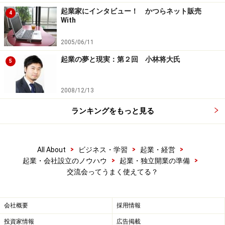
起業家にインタビュー！ かつらネット販売
4
With
2005/06/11
起業の夢と現実：第２回 小林将大氏
5
2008/12/13
ランキングをもっと見る
>
>
>
All About
ビジネス・学習
起業・経営
>
>
起業・会社設立のノウハウ
起業・独立開業の準備
交流会ってうまく使えてる？
会社概要
採用情報
投資家情報
広告掲載