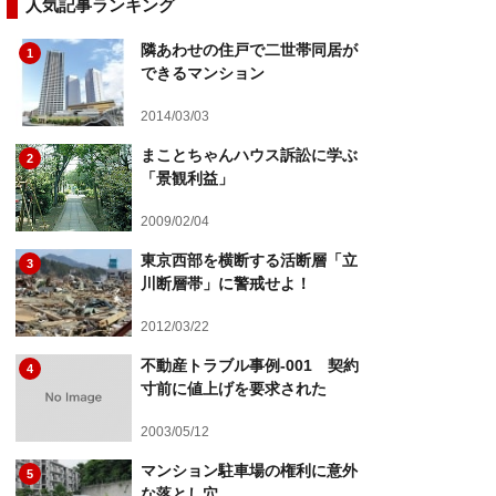
人気記事ランキング
隣あわせの住戸で二世帯同居が
1
できるマンション
2014/03/03
まことちゃんハウス訴訟に学ぶ
2
「景観利益」
2009/02/04
東京西部を横断する活断層「立
3
川断層帯」に警戒せよ！
2012/03/22
不動産トラブル事例-001 契約
4
寸前に値上げを要求された
2003/05/12
マンション駐車場の権利に意外
5
な落とし穴