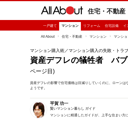
住宅・不動産
一戸建て
マンション
リフォーム
住宅設備
イ
All About
住宅・不動産
マンション
マンショ
マンション購入術
／マンション購入の失敗・トラ
資産デフレの犠牲者 バブ
ページ目)
資産デフレの影響で住宅価格は目減りしていくのに、ローンは
ようです。
平賀 功一
賢いマンション暮らし ガイド
マンションに精通したガイドが、上手な住まい方