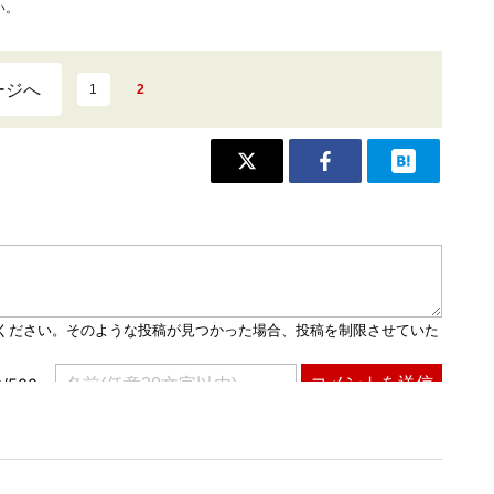
い。
ージへ
1
2