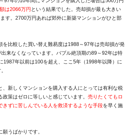
～97年の10年間にマンションを購入した場合は500万円
額は2066万円
という結果でした。売却損が最も大きい
ています。2700万円あれば郊外に新築マンションがひと部
を比較した買い替え難易度は1988～97年は売却損が発
が出来なくなっています。バブル絶頂期の89～92年は特
987年以前は100を超え、ここ5年（1998年以降）に
す。
と、新しくマンションを購入する人にとっては有利な税
る政策はゼロに等しいと感じています。
売りたくてもロ
できずに苦しんでいる人を救済するような手段
を早く施
に願うばかりです。