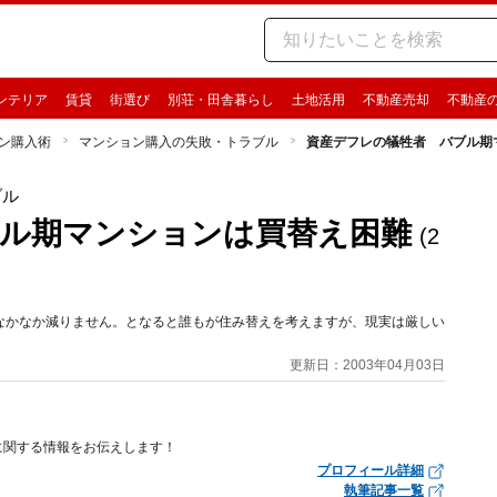
ンテリア
賃貸
街選び
別荘・田舎暮らし
土地活用
不動産売却
不動産
ン購入術
マンション購入の失敗・トラブル
資産デフレの犠牲者 バブル期
ブル
ル期マンションは買替え困難
(2
なかなか減りません。となると誰もが住み替えを考えますが、現実は厳しい
更新日：2003年04月03日
に関する情報をお伝えします！
プロフィール詳細
執筆記事一覧