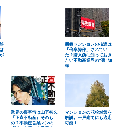
解
新築マンションの抽選は
は
「倍率操作」されてい
が
た？購入前に知っておき
たい不動産業界の“裏”知
識
業界の裏事情は山下智久
マンションの花粉対策を
『正直不動産』そのも
解説。一戸建てにも適応
の？不動産営業マンの
可能！