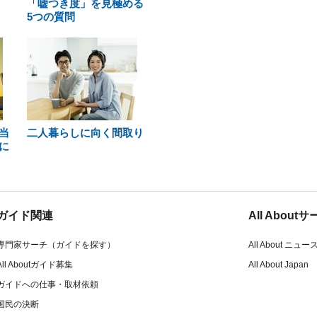
「嘘つき度」を見極める
5つの質問
当
二人暮らしに向く間取り
に
ガイド関連
All Abou
専門家サーチ（ガイドを探す）
All About ニュー
All Aboutガイド募集
All About Japan
ガイドへの仕事・取材依頼
国民の決断