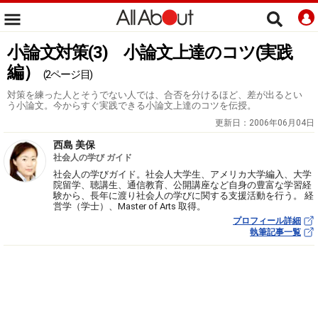
小論文対策(3) 小論文上達のコツ(実践
編）
(2ページ目)
対策を練った人とそうでない人では、合否を分けるほど、差が出るとい
う小論文。今からすぐ実践できる小論文上達のコツを伝授。
更新日：
2006年06月04日
西島 美保
社会人の学び ガイド
社会人の学びガイド。社会人大学生、アメリカ大学編入、大学
院留学、聴講生、通信教育、公開講座など自身の豊富な学習経
験から、長年に渡り社会人の学びに関する支援活動を行う。 経
営学（学士）、Master of Arts 取得。
プロフィール詳細
執筆記事一覧