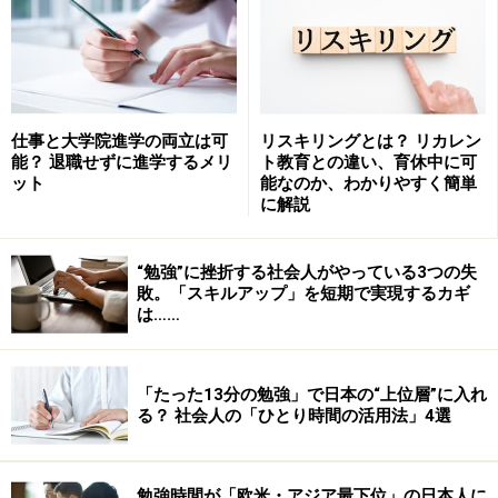
●朝日新聞からの出題が第1位
大学入試において「新聞からの出題」と言えば、朝日新
聞が知られている。2005年度の大学入試では、朝日新聞
の記事を引用した出題が、社会人入試も含め253大学
仕事と大学院進学の両立は可
リスキリングとは？ リカレン
で、他の新聞と比べて統計で1位だったそうだ。ちなみ
能？ 退職せずに進学するメリ
ト教育との違い、育休中に可
に2006年度は全270大学の入試で引用されたそう。
ット
能なのか、わかりやすく簡単
に解説
【2005年度の出題傾向分析（朝日新聞調べ）】
“勉強”に挫折する社会人がやっている3つの失
（朝日新聞のどのページから引用されたかを調べたラン
敗。「スキルアップ」を短期で実現するカギ
キング）
は……
1位：文化面
2位：オピニオン（私の視点、声）
「たった13分の勉強」で日本の“上位層”に入れ
3位：社説
る？ 社会人の「ひとり時間の活用法」4選
4位：天声人語
5位：総合
勉強時間が「欧米・アジア最下位」の日本人に