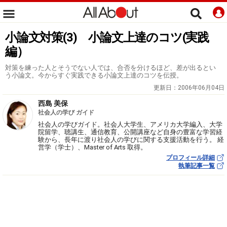
小論文対策(3) 小論文上達のコツ(実践
編）
対策を練った人とそうでない人では、合否を分けるほど、差が出るとい
う小論文。今からすぐ実践できる小論文上達のコツを伝授。
更新日：
2006年06月04日
西島 美保
社会人の学び ガイド
社会人の学びガイド。社会人大学生、アメリカ大学編入、大学
院留学、聴講生、通信教育、公開講座など自身の豊富な学習経
験から、長年に渡り社会人の学びに関する支援活動を行う。 経
営学（学士）、Master of Arts 取得。
プロフィール詳細
執筆記事一覧