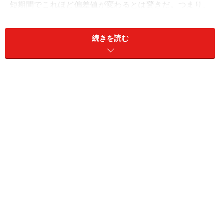
短期間でこれほど偏差値が変わるとは驚きだ。つまり、
小論文対策をしっかり行った人とそうでない人では、雲
泥の差があるわけだ。社会人入試の場合、小論文と
面接
続きを読む
が課されることが多く、この2つの対策をしっかりして
おくかどうか、が合否を分けることになるとも言えるだ
ろう。今回は小論文上達のための方法を紹介していこ
う。
新聞を読め！
新聞を読む
こと。これはどの小論文指導塾でも推奨して
いる小論文上達のコツだ。特に小論文では社会問題をテ
ーマにしたものが多く出題されるため、社会問題を広範
囲に渡って知るためには、新聞が最適だ。また新聞には
様々な人たちの意見が論文の形で掲載されており、小論