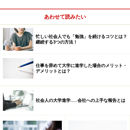
文の手本としても使える。これらの記事を日頃から数多
く読み、自分だったらどのように論理展開するか、実際
あわせて読みたい
に書いて練習してみることをおすすめする。
忙しい社会人でも「勉強」を続けるコツとは？
継続する3つの方法！
仕事を辞めて大学に進学した場合のメリット・
デメリットとは？
社会人の大学進学……会社への上手な報告とは