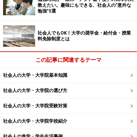
教えたい。趣味にもできる、社会人の“意外な
なお、ASA菊名ホームページによると、5月から10月ま
勉強”5選
でに掲載された記事からの引用が多いと言う。理由は、
「入試問題の作成者が問題作成にとりかかる時期と重な
社会人でもOK！大学の奨学金・給付金・授業
ります。この時期の新聞記事は問題作成者の目にとまり
料免除制度とは
やすく、出題率が高くなっています。（ASA菊名ホーム
ページより）」なのだそうだ。
この記事に関連するテーマ
「過去問を入手せよ」「小論文の書き方解説サイト」
社会人の大学・大学院基本知識
「小論文上達→専門家の指導を受けた方がいいワケ」→
次のページへ
社会人の大学・大学院の選び方
※記事内容は執筆時点のものです。最新の内容をご確認くださ
い。
社会人の大学・大学院受験対策
社会人の大学・大学院学校紹介
次のページへ
1
/
2
社会人の進学・学生生活事例