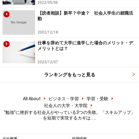
2022/05/06
脳は繰り返しインプットされることを重要だと思っ
【読者相談】新卒？中途？ 社会人学生の就職活
4
て記憶定着を勝手にする
動
睡眠直前にインプットされた情報を最重視する
2002/12/18
睡眠中に記憶定着活動がされる
仕事を辞めて大学に進学した場合のメリット・デ
5
メリットとは？
このような脳の性質をうまく利用して勉強することで、
2023/12/07
効率よく記憶定着ができます。
ランキングをもっと見る
つまり、週に1回、2時間勉強するよりも、毎日20分繰り
返し勉強する方が記憶として定着します。もし1日20分
>
>
>
All About
ビジネス・学習
学習・受験
取るのが難しければ、朝の通勤時に10分、寝る前に10分
>
社会人の大学・大学院
など、細切れに隙間時間を利用することを検討しましょ
“勉強”に挫折する社会人がやっている3つの失敗。「スキルアップ」
を短期で実現するカギは……
う。
次に、睡眠直前にインプットされた情報が最重視されま
会社概要
採用情報