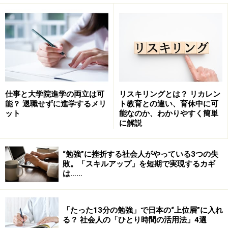
目標：TOEIC600点
目標達成で獲得したいこと：転職。英語を使う仕事
に就きたい
いつ？：2023年11月1日（具体的な日付を入れまし
ょう）
仕事と大学院進学の両立は可
リスキリングとは？ リカレン
能？ 退職せずに進学するメリ
ト教育との違い、育休中に可
このように、シンプルに考えます。あまり時間をかけ
ット
能なのか、わかりやすく簡単
ず、20～30分くらいでまとめましょう。思っていること
に解説
を文字に起こし記録しておくことが大切です。目標と獲
得（実現）したいことについては、考える順番が逆でも
“勉強”に挫折する社会人がやっている3つの失
敗。「スキルアップ」を短期で実現するカギ
構いません。
は……
情報収集が短期合格のカギを握る！ 「合格
「たった13分の勉強」で日本の“上位層”に入れ
る？ 社会人の「ひとり時間の活用法」4選
者体験談」探し