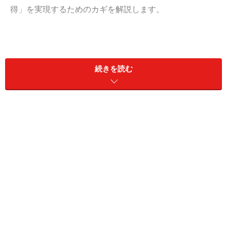
得」を実現するためのカギを解説します。
勉強の始め方。最初にしたい「目標決め」
の方法
続きを読む
普段仕事に忙殺されている方、仕事や家事、育児で「勉
強する時間なんてない」という方は多いと思います。そ
んな中で勉強時間を捻出するにはどうしたらよいでしょ
うか。