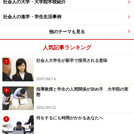
さまざまなトライ＆エラーを繰り返して合格を勝ち取っ
社会人の大学・大学院学校紹介
た人々です。
社会人の進学・学生生活事例
自己流の勉強は時間とお金の浪費になりかねません。彼
他のテーマも見る
らのやり方をまねることで、効率的に、短時間で合格へ
の道を歩むことができます。信頼できる合格者体験談を
人気記事ランキング
探してみましょう。
社会人大学生が新卒で採用される意味
1
知り合いや会社の先輩、上司などでその資格の合格者が
いれば、直接話を聞くのもおすすめです。
2007/08/16
指導教授と学生の人間関係が決め手 大学院の実
2
態
脳の性質、記憶定着の仕組みを利用する
2003/09/22
最近、脳の研究が進み、いくつかの研究結果によれば下
何をするにも時間がかかるあなたへ
3
記のようなことがすでに分かっています。