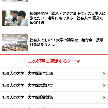
それができたら、次に目標達成のために必要な情報（受
勉強時間が「欧米・アジア最下位」の日本人に
験資格、試験範囲、受験できる場所、受験日等）を収集
教えたい。趣味にもできる、社会人の“意外な
しましょう。
勉強”5選
やみくもに勉強しても、そもそも受験資格がなかった、
社会人でもOK！大学の奨学金・給付金・授業
などと後悔しないように気を付けなければなりません。
料免除制度とは
資格によっては「〇歳以下」などの年齢制限や、「大卒
以上」などの学歴制限がある場合もあります。また受験
この記事に関連するテーマ
できる場所が限られていたり、試験が年に1回しかなか
ったりと、物理的な障壁も意外とあるので注意が必要で
社会人の大学・大学院基本知識
す。
社会人の大学・大学院の選び方
次に「合格者体験談」を探しましょう。今やYouTubeや
ブログ、SNSなどで、勉強法や体験談が多く公表されて
社会人の大学・大学院受験対策
います。合格者は、その勉強や資格取得のためにすでに