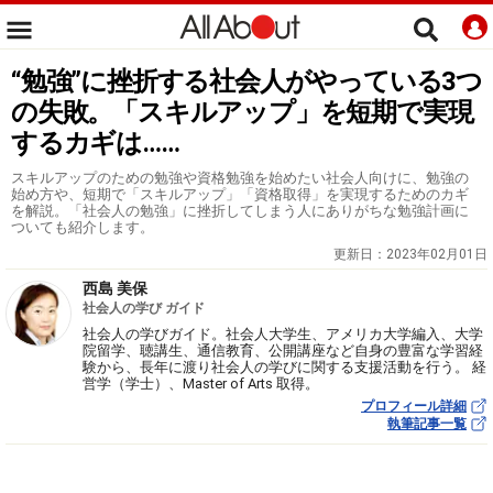
“勉強”に挫折する社会人がやっている3つ
の失敗。「スキルアップ」を短期で実現
するカギは……
スキルアップのための勉強や資格勉強を始めたい社会人向けに、勉強の
始め方や、短期で「スキルアップ」「資格取得」を実現するためのカギ
を解説。「社会人の勉強」に挫折してしまう人にありがちな勉強計画に
ついても紹介します。
更新日：
2023年02月01日
西島 美保
社会人の学び ガイド
社会人の学びガイド。社会人大学生、アメリカ大学編入、大学
院留学、聴講生、通信教育、公開講座など自身の豊富な学習経
験から、長年に渡り社会人の学びに関する支援活動を行う。 経
営学（学士）、Master of Arts 取得。
プロフィール詳細
執筆記事一覧