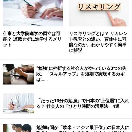
【第2部】意見提示
仕事と大学院進学の両立は可
リスキリングとは？ リカレン
能？ 退職せずに進学するメリ
ト教育との違い、育休中に可
ット
能なのか、わかりやすく簡単
に解説
・小論文全体の30～40%ぐらいの分量が適当。
“勉強”に挫折する社会人がやっている3つの失
ここでは、第1部で提起した問題に対して、自分がイエ
敗。「スキルアップ」を短期で実現するカギ
スかノーか、どちらの立場を取るかを決め、問題となっ
は……
ている事柄の現在の状況を正しく把握する。
「たった13分の勉強」で日本の“上位層”に入れ
「確かに～。しかし～。」という型（パターン）を使っ
る？ 社会人の「ひとり時間の活用法」4選
て、反対意見に考慮した上で自分の意見を示す。
例）確かに株式会社は株主の利益を考えなければならな
勉強時間が「欧米・アジア最下位」の日本人に