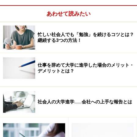
あわせて読みたい
忙しい社会人でも「勉強」を続けるコツとは？
継続する3つの方法！
【第1部】問題提起
仕事を辞めて大学に進学した場合のメリット・
・小論文全体の10%ぐらいの分量が適当。
デメリットとは？
・設問について、イエス／ノーで答えられるような形に
問題提起する。
社会人の大学進学……会社への上手な報告とは
また、下記のようなものにするのがいいそうだ。
・賛否両論がある
・自分の手に負えるものにする
・その場で調べなくてすむものにする