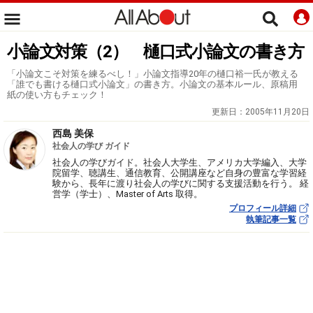
小論文対策（2） 樋口式小論文の書き方
「小論文こそ対策を練るべし！」小論文指導20年の樋口裕一氏が教える
「誰でも書ける樋口式小論文」の書き方。小論文の基本ルール、原稿用
紙の使い方もチェック！
更新日：
2005年11月20日
西島 美保
社会人の学び ガイド
社会人の学びガイド。社会人大学生、アメリカ大学編入、大学
院留学、聴講生、通信教育、公開講座など自身の豊富な学習経
験から、長年に渡り社会人の学びに関する支援活動を行う。 経
営学（学士）、Master of Arts 取得。
プロフィール詳細
執筆記事一覧