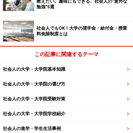
教えたい。趣味にもできる、社会人の“意外な
い。しかし、その結果として、安全性への配慮が二の次
勉強”5選
になることは問題だ。
社会人でもOK！大学の奨学金・給付金・授業
「第2部意見提示」「第3部展開」「第4部結論」「文体
料免除制度とは
基本ルール」「原稿用紙の使い方」→次のページへ
※記事内容は執筆時点のものです。最新の内容をご確認くださ
この記事に関連するテーマ
い。
社会人の大学・大学院基本知識
次のページへ
1
/
2
社会人の大学・大学院の選び方
社会人の大学・大学院受験対策
社会人の大学・大学院学校紹介
社会人の進学・学生生活事例