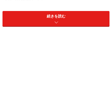
【第1部】問題提起
続きを読む
【第2部】意見提示
【第3部】展開
【第4部】結論
この決まった型を用い、それぞれの部分を一つの段落で
書いて4つの段落にする。慣れてきたら、この型をベー
スにいくつかの段落に分けて書いてみよう。