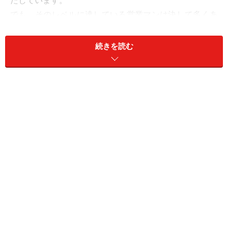
たしています。
でも、そのレベルに達している営業マンは決して多くあ
りません。どこか（もしくは全体的に）弱点を持ってい
る方が多い。
続きを読む
まずは、自分がこれらのどのあたりにウィークポイント
を持っているのかを認識するところから始めましょう。
◆プレゼンテーションの３つの要素プラス１
上記の３つの条件をプレゼンテーション用語で
『コンテンツ』(Contents)
話の内容
『ストラクチャー』(Structure)
話の組立て
『デリバリー』(Delivery)
伝え方
と言います。
私はそれに
『プレゼンス』(Presence) 存在感
とい
うものを加えた４つの要素に分解して、プレゼンテーシ
ョンを指導するようにしています。