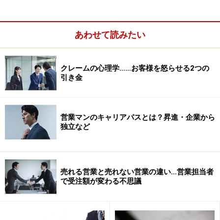
うまく話せない営業マンは、『話す』ということをこの
ように要素に分解することなく、ごちゃまぜにして考え
あわせて読みたい
ている。
だから、具体的に４つの要素のどこに原因があるのかが
見つけられない場合が多いのです。
クレームの心理学……お客様を怒らせる2つの
引き金
実際に、「こういうチェックリストに沿って、自分のプ
レゼンを再評価してごらん」と、観点を与えてあげた瞬
間から、自発的にグングンとプレゼン力が増す営業マン
営業マンのキャリアパスとは？昇進・企業から
も多数います。
独立など
>> 次のページでは、具体的に『多くの営業マンが注意す
べき傾向』をお話しします。
※記事内容は執筆時点のものです。最新の内容をご確認くださ
売れる営業と売れない営業の違い…営業担当者
い。
で受注額が変わる不思議
次のページへ
1
/
2