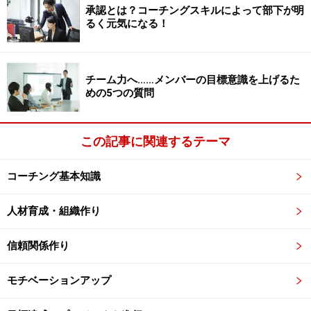
承認とは？コーチングスキルによって部下が明
るく元気になる！
実は、イチローの秘密はだれもが持っている力にありま
した。もちろん、あなたも持っているものです。そのキ
チーム力へ……メンバーの目標意識を上げるた
めの5つの質問
ーワードは、「乾いたボールと湿ったボール」。さて、
どういうことでしょう？
この記事に関連するテーマ
ボールの重さを感じる力
コーチング基本知識
最初に一つ質問です。
野球のボールの重さは日によって違うと思いますか？
人材育成・組織作り
「日によって重さが変わるわけないよ。」これが普通の
信頼関係作り
答えでしょう。ほとんどのプロ野球選手も同じ答えで
す。しかし、イチローは明確に「違う」と言うのです。
モチベーションアップ