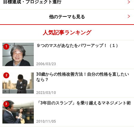
目標達成・プロジェクト進行
これはメンタルトレーナーの高畑好秀さんが、オリック
ス時代のイチローと話したときの逸話です。イチローか
他のテーマも見る
ら高畑さんは二つのボールを渡され、どちらが重いかど
うかについて聞かれたそうです。高畑さんはどちらも同
人気記事ランキング
じ重さにしか感じられなかったそうですが、イチローは
こう言ったといいます。
９つのマスがあなたをパワーアップ！（１）
1
「湿気を帯びている分だけ、こっちの方が重い」
（『日
2006/03/23
本人大リーガーに学ぶメンタル強化術 』（高畑好秀著
30歳からの性格改善方法！自分の性格を直したい
2
角川書店）より）
なら？
※記事内容は執筆時点のものです。最新の内容をご確認くださ
2023/03/10
い。
「3年目のスランプ」を乗り越えるマネジメント術
3
次のページへ
1
/
4
2010/11/05