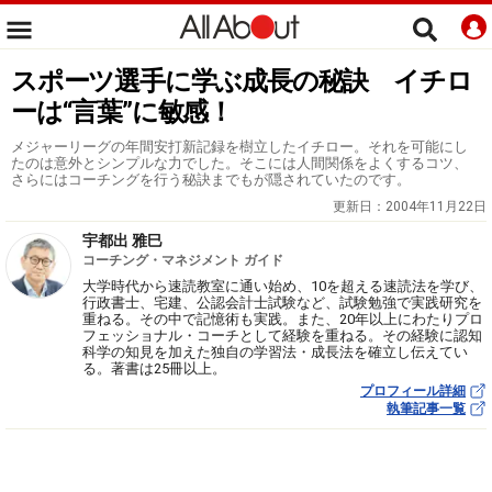
スポーツ選手に学ぶ成長の秘訣 イチロ
ーは“言葉”に敏感！
メジャーリーグの年間安打新記録を樹立したイチロー。それを可能にし
たのは意外とシンプルな力でした。そこには人間関係をよくするコツ、
さらにはコーチングを行う秘訣までもが隠されていたのです。
更新日：
2004年11月22日
宇都出 雅巳
コーチング・マネジメント ガイド
大学時代から速読教室に通い始め、10を超える速読法を学び、
行政書士、宅建、公認会計士試験など、試験勉強で実践研究を
重ねる。その中で記憶術も実践。また、20年以上にわたりプロ
フェッショナル・コーチとして経験を重ねる。その経験に認知
科学の知見を加えた独自の学習法・成長法を確立し伝えてい
る。著書は25冊以上。
プロフィール詳細
執筆記事一覧