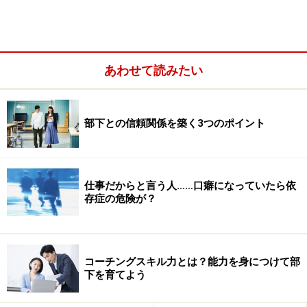
あわせて読みたい
部下との信頼関係を築く3つのポイント
「もし、自分がイチローだったら……。」「イチローみた
いな部下がいたら……。」 そんなふうに思われた方も多
仕事だからと言う人……口癖になっていたら依
かったでしょう。
存症の危険が？
とはいえ、そんなふうに思えるのも束の間。「イチロー
は天才だから……。」「小さいころからものすごい努力を
コーチングスキル力とは？能力を身につけて部
しているから……。」と、自分や部下とは縁遠い存在だと
下を育てよう
諦めて、ため息をついたかもしれません。