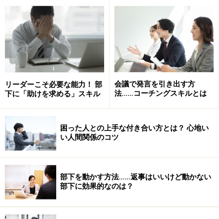
確かに、抜群の身体の柔軟性、バットコントロールの巧
みさ、正確にホームに送球できる強い肩などなど、イチ
ローが生まれつきの天才、もしくは並外れた努力の産物
であることには間違いありません。でも、それは誰にも
マネできないものなのでしょうか？ ビジネスに生かせ
るものはないのでしょうか？
会議で発言を引き出す方
リーダーこそ必要な能力！ 部
法……コーチングスキルとは
下に「助けを求める」スキル
困った人との上手な付き合い方とは？ 心地い
い人間関係のコツ
部下を動かす方法……返事はいいけど動かない
部下に効果的なのは？