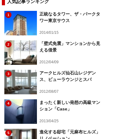
人気記事ランキング
正統なるタワー、ザ・パークタ
1
ワー東京サウス
2014/01/15
「壁式免震」マンションから見
2
える借景
2012/04/09
アークヒルズ仙石山レジデン
3
ス、ビューラウンジとスパ
2012/08/07
まったく新しい発想の高級マン
4
ション「Case」
2013/04/25
進化する邸宅「元麻布ヒルズ」
5
リノベーション