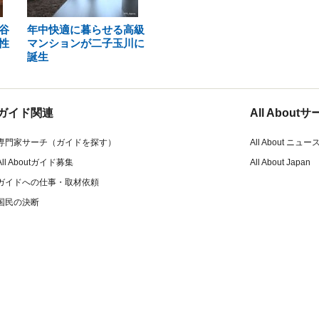
谷
年中快適に暮らせる高級
性
マンションが二子玉川に
誕生
ガイド関連
All Abou
専門家サーチ（ガイドを探す）
All About ニュー
All Aboutガイド募集
All About Japan
ガイドへの仕事・取材依頼
国民の決断