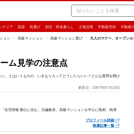
ンテリア
賃貸
街選び
別荘・田舎暮らし
土地活用
不動産売却
不動産
ション
高級マンション
高級マンション選び
大人のマナー、オープンル
ーム見学の注意点
たい。とはいうものの、いきなり入ってどうしたらいい？どんな質問を聞け
更新日：2007年07月18日
「住宅情報 都心に住む」元編集長。高級マンションを中心に取材、執筆
プロフィール詳細
執筆記事一覧