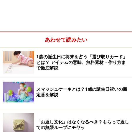
あわせて読みたい
【沐浴】生後1ヶ月くらいまではベビーバスで
【産後】赤ちゃんのいる生活を楽しみましょう
1歳の誕生日に将来を占う「選び取りカード」
とは？ アイテムの意味、無料素材・作り方ま
で徹底解説
生後0ヶ月の睡眠時間は1日の2/3程 おっぱ
いとねんねの繰り返し
スマッシュケーキとは？1歳の誕生日祝いの新
定番を解説
「お返し文化」はなくなるべき？もらって返し
ての無限ループにモヤッ