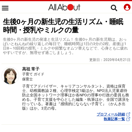
生後0ヶ月の新生児の生活リズム・睡眠
時間・授乳やミルクの量
生後0ヶ月の新生児の発達と生活リズム！ 生後0ヶ月の新生児期は、おっ
ぱいとねんねの繰り返しの毎日で、睡眠時間は1日の3分の2程。産後は1
日8～10回程の授乳・ミルクや頻繁なオムツ替えなどで、心身ともに疲れ
やすいですが、無理せず過ごしましょう。
更新日：
2020年04月21日
高祖 常子
子育て ガイド
保育士
子育てアドバイザー、キャリアコンサルタント。資格は保育
士、幼稚園教諭２種、心理学検定1級ほか。NPO法人児童虐待
防止全国ネットワーク理事ほか各NPOの理事や行政の委員も務
める。子育て支援を中心とした編集・執筆ほか、全国で講演を
行っている。著書は『感情的にならない子育て』（かんき出
版）ほか。3児の母。
プロフィール詳細
執筆記事一覧