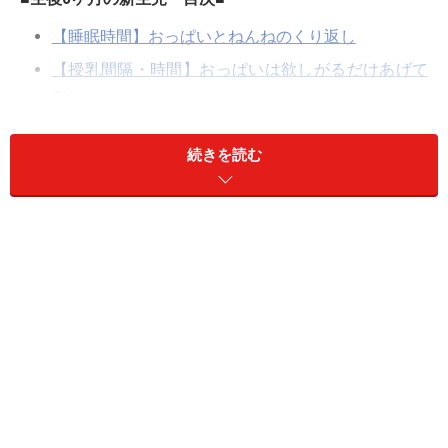
【睡眠時間】おっぱいとねんねのくり返し
【授乳間隔・時間】おっぱいは欲しがるだけあげて
OK
【排泄】おしっこ＆うんちは少しずつ何度も
続きを読む
【視力】30cmくらいのものがぼんやりと見える程度
【聴覚】かなり発達していて、ママやパパの声は聞
こえています
【反射運動】生まれながらに身につけている「原始
反射」