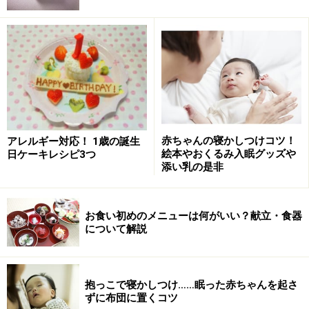
新生児は、昼も夜も関係なく2～3時間おきに目を覚ましてお
っぱいをほしがり、1日の3分の2くらい眠っています。
生まれて間もない赤ちゃんは、1日の3分の2くらいは、
ほとんど眠ってばかり。昼も夜も関係なく、2～3時間お
きに目を覚ましておっぱいをほしがり、満腹になるとま
た眠るということをくり返しています。
起きているのはおっぱいを飲んでいるときと泣いている
赤ちゃんの寝かしつけコツ！
アレルギー対応！ 1歳の誕生
絵本やおくるみ入眠グッズや
日ケーキレシピ3つ
ときくらいで、あとはずっとウトウトしている状態。眠
添い乳の是非
りは浅いので、大きな音やちょっとした刺激で起きてし
まうこともありますが、あまり神経質にならなくても大
お食い初めのメニューは何がいい？献立・食器
丈夫。10カ月もの間、あたたかくて静かなママのお腹の
について解説
中にいた赤ちゃんは、今、少しずつ外の世界に慣れよう
としているところなのです。
抱っこで寝かしつけ……眠った赤ちゃんを起さ
▷
寝て起きての繰り返し…新生児の1日のスケジュール
ずに布団に置くコツ