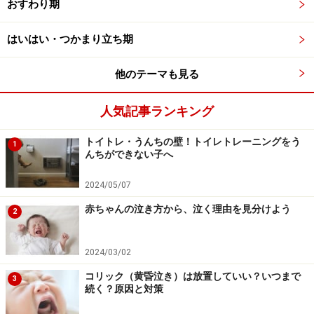
おすわり期
▷
母乳不足のサインとは？足りているかの見分け方
はいはい・つかまり立ち期
母乳は、栄養のバランスもよく、母体からの免疫物質も
他のテーマも見る
含まれた、赤ちゃんにとっての完全栄養食品。欲しがる
ときに待たせないですぐにあげることができますし、出
人気記事ランキング
産後の母体の回復にも効果的です。母乳が足りていない
トイトレ・うんちの壁！トイレトレーニングをう
のではとミルクを足す場合にも、まず母乳を吸わせてか
1
んちができない子へ
らにしましょう。赤ちゃんに吸わせることで母乳の出が
よくなることもあります。ママの授乳の抱っこも、赤ち
2024/05/07
ゃんの飲み方も少しずつ上手になってきます。ゆったり
赤ちゃんの泣き方から、泣く理由を見分けよう
2
した気持ちで、授乳しましょう。だんだんと赤ちゃんが
欲しがる授乳タイムも、間隔があくようになってきま
2024/03/02
す。
コリック（黄昏泣き）は放置していい？いつまで
3
続く？原因と対策
▷
免疫・栄養たっぷりの初乳とは？分泌促進のコツは？