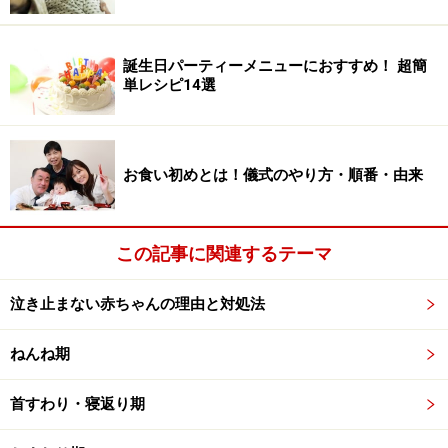
生後0か月の授乳時間やミルクの量 おっぱ
誕生日パーティーメニューにおすすめ！ 超簡
いは欲しがるだけあげてOK
単レシピ14選
お食い初めとは！儀式のやり方・順番・由来
授乳間隔は2～3時間おきで、1日8～10回が目安。飲んでいる
時間は20分くらいです
この記事に関連するテーマ
この頃の授乳は2～3時間おきで、1日8～10回がだいたい
の目安。飲んでいる時間は20分くらいです。しかし、は
泣き止まない赤ちゃんの理由と対処法
じめのうちは、母乳の出も少なく、赤ちゃんも上手に吸
えないので、間隔も時間もばらばら。「飲んだばかりな
ねんね期
のに、すぐに泣いて欲しがる」「少し飲んでもうおしま
い」ということもよくあります。新生児のうちは、おっ
首すわり・寝返り期
ぱいは欲しがるときに欲しがるだけ与えましょう。