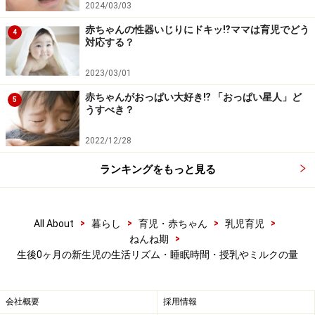
2024/03/03
赤ちゃんの性器いじりにドキッ⁉︎ママは育児でどう
4
対応する？
生後0か月頃のおしっこ＆うんちの回数は少
しずつ何度も
2023/03/01
赤ちゃんがおっぱい大好き⁉︎ 「おっぱい星人」ど
5
うすべき？
2022/12/28
おしっこやうんちが出たら、そのたびにおむつを替えて、お
しりを清潔にしてあげましょう
ランキングをもっと見る
おしっこやうんちの回数・量は、少量ずつ頻繁にしま
す。おしっこなら1日に約15～20回ほど。うんちは水の
>
>
>
>
All About
暮らし
育児・赤ちゃん
乳児育児
ようにゆるゆるで、授乳のたびにする子もいれば、1日
>
ねんね期
に2～3回の子もいます。
生後0ヶ月の新生児の生活リズム・睡眠時間・授乳やミルクの量
おしっこやうんちが出たら、そのたびにおむつを替え
会社概要
採用情報
て、おしりを清潔にしてあげましょう。最近の紙おむつ