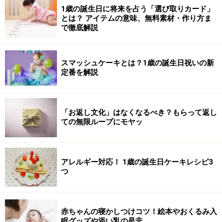
1歳の誕生日に将来を占う「選び取りカード」
とは？ アイテムの意味、無料素材・作り方ま
で徹底解説
スマッシュケーキとは？1歳の誕生日祝いの新
定番を解説
「お返し文化」はなくなるべき？もらって返し
ての無限ループにモヤッ
アレルギー対応！ 1歳の誕生日ケーキレシピ3
つ
赤ちゃんの寝かしつけコツ！絵本やおくるみ入
眠グッズや添い乳の是非