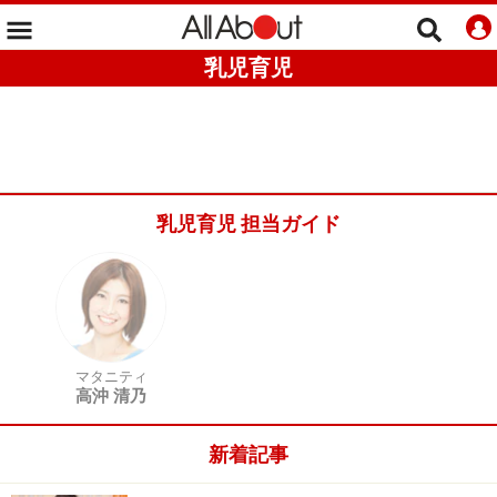
乳児育児
乳児育児 担当ガイド
マタニティ
高沖 清乃
新着記事