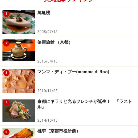
萬亀楼
1
2008/07/15
俵屋旅館 （京都）
2
2015/04/10
マンマ・ディ・ブー(mamma di Boo)
3
2010/11/08
京都にキラリと光るフレンチが誕生！ 「ラスト
4
ル」
2014/10/15
桃李（京都市役所前）
5