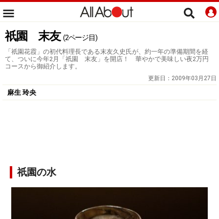
祇園 末友
(2ページ目)
「祇園花霞」の初代料理長である末友久史氏が、約一年の準備期間を経
て、ついに今年2月「祇園 末友」を開店！ 華やかで美味しい夜2万円
コースから御紹介します。
更新日：
2009年03月27日
麻生 玲央
祇園の水