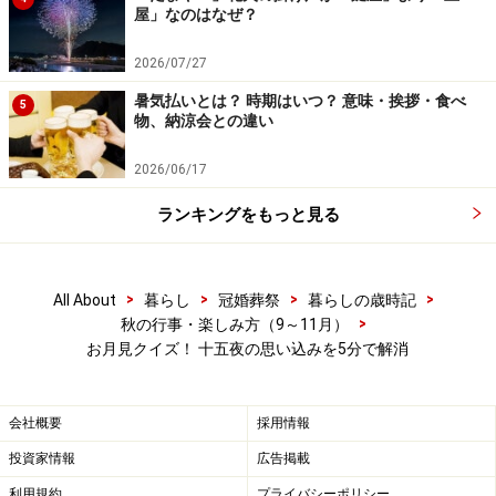
屋」なのはなぜ？
す）から16日間（新月から16日後が満月なので2日ずれ
ます）と日数に差があるため、
十五夜が満月にあたる年
2026/07/27
のほうが稀なのです
。2025年は十五夜の翌日に満月とな
暑気払いとは？ 時期はいつ？ 意味・挨拶・食べ
5
ります。
物、納涼会との違い
2026/06/17
【十五夜の日付と満月】
年 ……… 十五夜（旧暦8/15） …… 満月
ランキングをもっと見る
2025年 ……… 10月6日 …… 10月7日
2026年 ……… 9月25日 …… 9月27日
2027年 ……… 9月15日 …… 9月16日
>
>
>
>
All About
暮らし
冠婚葬祭
暮らしの歳時記
>
秋の行事・楽しみ方（9～11月）
2028年 ……… 10月3日 …… 10月4日
お月見クイズ！ 十五夜の思い込みを5分で解消
2029年 ……… 9月22日 …… 9月23日
2030年 ……… 9月12日 …… 9月12日
2031年 ……… 10月1日 …… 10月1日
会社概要
採用情報
2032年 ……… 9月19日 …… 9月19日
投資家情報
広告掲載
2033年 ……… 9月9日 …… 9月8日
利用規約
プライバシーポリシー