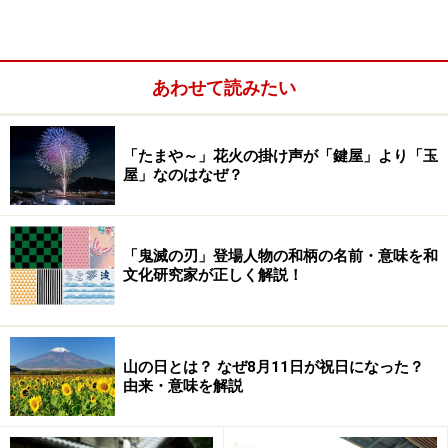
C：「仲秋の名月」
⇒ 答えは
こちら
です
あわせて読みたい
お月見クイズ1の答え……十五夜の日付は毎
「たまや～」花火の掛け声が「鍵屋」より「玉
年違う
屋」なのはなぜ？
「鬼滅の刃」登場人物の和柄の名前・意味を和
文化研究家が正しく解説！
十五夜の日付は毎年違います。仕事帰りに眺めるだけでも癒
されますね
■お月見・十五夜クイズ 1……
秋のお月見のことを「十五
夜」といいますが、これはいつ？
山の日とは？ なぜ8月11日が祝日になった？
由来・意味を解説
A：「8月15日」 ⇒×