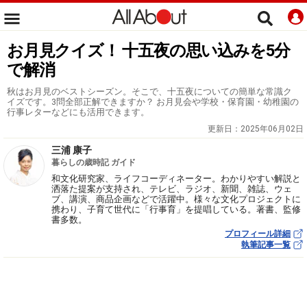
お月見クイズ！ 十五夜の思い込みを5分
で解消
秋はお月見のベストシーズン。そこで、十五夜についての簡単な常識ク
イズです。3問全部正解できますか？ お月見会や学校・保育園・幼稚園の
行事レターなどにも活用できます。
更新日：
2025年06月02日
三浦 康子
暮らしの歳時記 ガイド
和文化研究家、ライフコーディネーター。わかりやすい解説と
洒落た提案が支持され、テレビ、ラジオ、新聞、雑誌、ウェ
ブ、講演、商品企画などで活躍中。様々な文化プロジェクトに
携わり、子育て世代に「行事育」を提唱している。著書、監修
書多数。
プロフィール詳細
執筆記事一覧