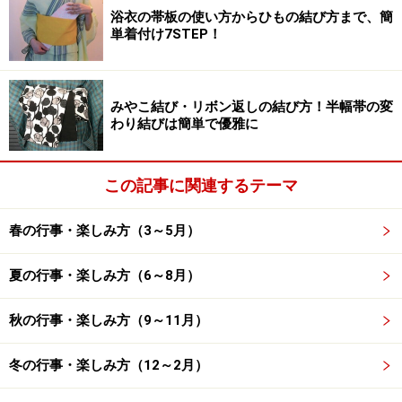
大変なため、十五夜関連の行事を毎年9月15日に固定化
浴衣の帯板の使い方からひもの結び方まで、簡
している場合もありますが、正確には違います。
単着付け7STEP！
【十五夜の日付】
年 ……… 十五夜（旧暦8/15）
みやこ結び・リボン返しの結び方！半幅帯の変
わり結びは簡単で優雅に
2025年 ……… 10月6日
2026年 ……… 9月25日
2027年 ……… 9月15日
この記事に関連するテーマ
2028年 ……… 10月3日
2029年 ……… 9月22日
春の行事・楽しみ方（3～5月）
2030年 ……… 9月12日
夏の行事・楽しみ方（6～8月）
2031年 ……… 10月1日
2032年 ……… 9月19日
秋の行事・楽しみ方（9～11月）
2033年 ……… 9月9日
冬の行事・楽しみ方（12～2月）