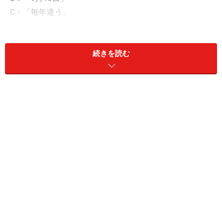
C：「毎年違う」
⇒ 答えは
こちら
です
■お月見・十五夜クイズ2……
続きを読む
お月見行事の「
十五夜」は満
月ですか？
A：「当然満月です」
B：「いいえ、満月ではありません」
C：「毎年違う」
⇒ 答えは
こちら
です
■お月見・十五夜クイズ3……
「チュウシュウノメイゲツ」
を漢字で書くと？
A：「中秋の名月」
B：「注秋の名月」