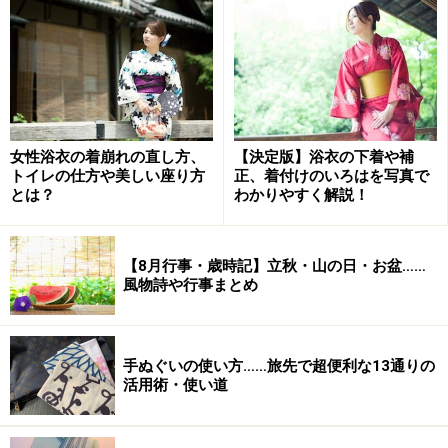
B：「9月15日」 ⇒×
C：「毎年違う」 ⇒○
十五夜とは本来は満月のことですから、年に12回または
13回めぐってきます。中でも旧暦の8月は1年の中で最も
空が澄みわたり月が明るく美しいとされていたため、平
女性浴衣の着崩れの直し方、
【決定版】浴衣の下着や補
安時代から観月の宴が開催され、江戸時代から収穫祭と
トイレの仕方や美しい座り方
正、着付けのいろはを写真で
とは？
わかりやすく解説！
して広く親しまれるようになり、
十五夜といえば旧暦の
8月15日を指すようになりました。2025年の十五夜は10
月6日です。
【8月行事・歳時記】立秋・山の日・お盆……
風物詩や行事まとめ
旧暦を新暦に置き換え、9月15日が十五夜だと思ってい
る方も多いでしょう。しかし、月の満ち欠けを基準にし
手ぬぐいの使い方……旅先で超便利な13通りの
ていた旧暦と、太陽の動きを基準にしている現在の暦に
活用術・使い道
ズレが生じるため、
毎年9月中旬～10月上旬の間に旧暦
の8月15日がやってきます。
これだけ幅があると何かと