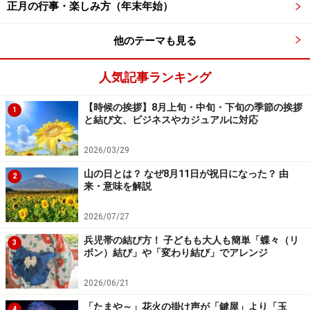
お月見クイズ2の答え……十五夜は満月とは
正月の行事・楽しみ方（年末年始）
限らない
他のテーマも見る
人気記事ランキング
十五夜（中秋の名月）が満月とは限りません
【時候の挨拶】8月上旬・中旬・下旬の季節の挨拶
■お月見・十五夜クイズ2……
お月見行事の「
十五夜」は満
1
と結び文、ビジネスやカジュアルに対応
月ですか？
2026/03/29
A：「当然満月です」 ⇒×
山の日とは？ なぜ8月11日が祝日になった？ 由
2
来・意味を解説
B：「いいえ、満月ではありません」 ⇒×
C：「毎年違う」 ⇒○
2026/07/27
兵児帯の結び方！ 子どもも大人も簡単「蝶々（リ
3
十五夜（旧暦の8月15日）って満月だと思い込んでいま
ボン）結び」や「変わり結び」でアレンジ
せんか？ 本当は1日または2日ずれることが多いのです。
これは月と地球の公転軌道の関係で新月から満月までの
2026/06/21
日数が14日間（新月から14日後の十五夜は満月になりま
「たまや～」花火の掛け声が「鍵屋」より「玉
4