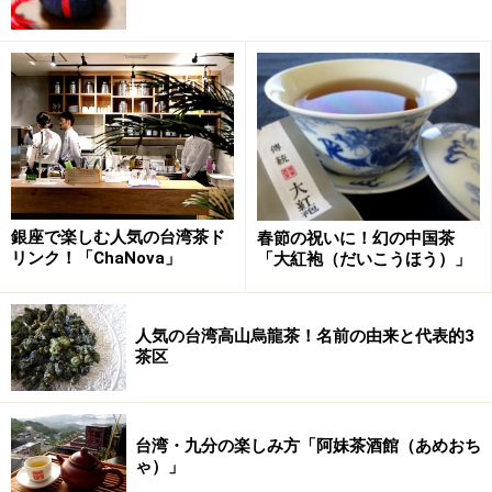
銀座で楽しむ人気の台湾茶ド
春節の祝いに！幻の中国茶
リンク！「ChaNova」
「大紅袍（だいこうほう）」
人気の台湾高山烏龍茶！名前の由来と代表的3
茶区
台湾・九分の楽しみ方「阿妹茶酒館（あめおち
ゃ）」