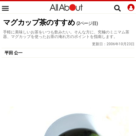
マグカップ茶のすすめ
(2ページ目)
手軽に美味しいお茶をいつも飲みたい。そんな方に、究極のミニマム茶
器、マグカップを使ったお茶の淹れ方のポイントを指南します。
更新日：
2006年10月23日
平田 公一