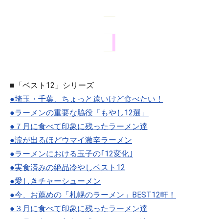
■「ベスト12」シリーズ
●埼玉・千葉、ちょっと遠いけど食べたい！
●ラーメンの重要な脇役「もやし12選」
●７月に食べて印象に残ったラーメン達
●涙が出るほどウマイ激辛ラーメン
●ラーメンにおける玉子の｢12変化｣
●実食済みの絶品冷やしベスト12
●愛しきチャーシューメン
●今、お薦めの「札幌のラーメン」BEST12軒！
●３月に食べて印象に残ったラーメン達