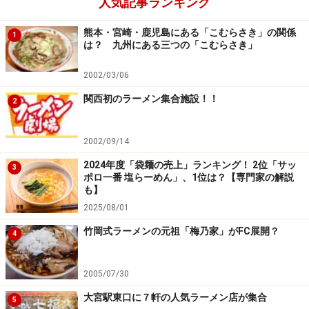
人気記事ランキング
熊本・宮崎・鹿児島にある「こむらさき」の関係
1
は？ 九州にある三つの「こむらさき」
2002/03/06
関西初のラーメン集合施設！！
2
2002/09/14
2024年度「袋麺の売上」ランキング！ 2位「サッ
3
ポロ一番 塩らーめん」、1位は？【専門家の解説
も】
2025/08/01
竹岡式ラーメンの元祖「梅乃家」がFC展開？
4
2005/07/30
大宮駅東口に７軒の人気ラーメン店が集合
5