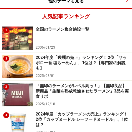
他のテーマも見る
人気記事ランキング
全国のラーメン集合施設一覧
1
2006/01/23
2024年度「袋麺の売上」ランキング！ 2位「サッ
2
ポロ一番 塩らーめん」、1位は？【専門家の解説
も】
2025/08/01
「無印のラーメンがレベル高っ！」【無印良品】
3
新商品「生麺を熟成乾燥させたラーメン」3品を実
食リポ
2025/12/18
2024年度「カップラーメンの売上」ランキング！
4
2位「カップヌードル シーフードヌードル」、1位
は？