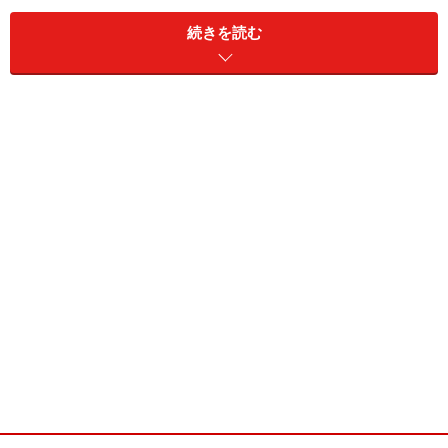
塩分控えめ希望者にとっては、いいことです。
続きを読む
場所は目黒駅改札を出て右の東口へ。表に出てすぐ左。
スターバックスのあるビルの地下です。
簡単に言うと駅ビルの地下です（笑）。
営業時間が10:00-21:00 定休日はビルの休館日（未確
認）。
さて、ついでと言ってはなんですが、次のページで系列
店を
整理してみましょう。
※記事内容は執筆時点のものです。最新の内容をご確認くださ
い。
※メニューや料金などのデータは、取材時または記事公開時点で
の内容です。
次のページへ
1
/
5