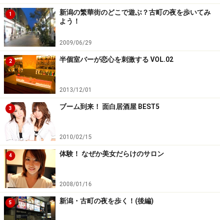
新潟の繁華街のどこで遊ぶ？古町の夜を歩いてみ
1
よう！
2009/06/29
半個室バーが恋心を刺激する VOL.02
2
2013/12/01
ブーム到来！ 面白居酒屋 BEST5
3
2010/02/15
体験！ なぜか美女だらけのサロン
4
2008/01/16
新潟・古町の夜を歩く！(後編)
5