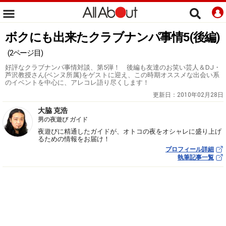
ボクにも出来たクラブナンパ事情5(後編)
(2ページ目)
好評なクラブナンパ事情対談、第5弾！ 後編も友達のお笑い芸人＆DJ・
芦沢教授さん(ベンヌ所属)をゲストに迎え、この時期オススメな出会い系
のイベントを中心に、アレコレ語り尽くします！
更新日：
2010年02月28日
大脇 克浩
男の夜遊び ガイド
夜遊びに精通したガイドが、オトコの夜をオシャレに盛り上げ
るための情報をお届け！
プロフィール詳細
執筆記事一覧