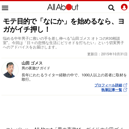
モテ目的で「なにか」を始めるなら、ヨ
ガがイチ押し！
悩める中年男子に救いの手を差し伸べる“山田ゴメス オトコのR30相談
室”。今回は「日々の怠惰な生活にピリオドを打ちたい」という切実男子
へのアドバイスをお届けします。
更新日：
2015年10月31日
山田 ゴメス
男の夜遊び ガイド
長年にわたるライター経験の中で、1000人以上の若者に取材を
敢行。
プロフィール詳細
執筆記事一覧