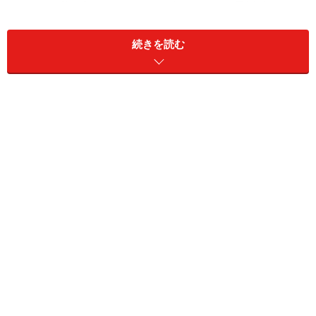
ろ、私が新たなモテ・アピールとして最近始め
たのが、なにを隠そう「ヨガ」であります。
続きを読む
>>なぜヨガがモテるのか、つぎのページでじっくり解説
します。
※記事内容は執筆時点のものです。最新の内容をご確認くださ
い。
次のページへ
1
/
2